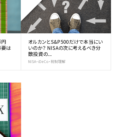
万円
オルカンとS&P500だけで本当にい
必要は
いのか？ NISAの次に考えるべき分
散投資の...
NISA・iDeCo・税制理解