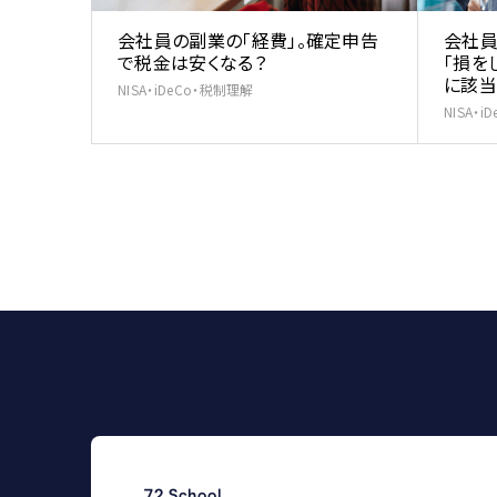
会社員の副業の「経費」。確定申告
会社員
で税金は安くなる？
「損を
に該当
NISA・iDeCo・税制理解
NISA・
72 School