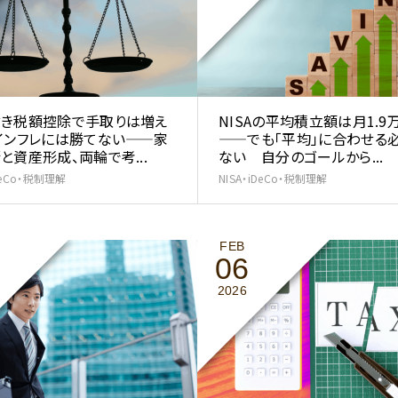
き税額控除で手取りは増え
NISAの平均積立額は月1.9
インフレには勝てない——家
——でも「平均」に合わせる
と資産形成、両輪で考...
ない 自分のゴールから...
iDeCo・税制理解
NISA・iDeCo・税制理解
FEB
06
2026