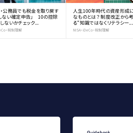
・公務員でも税金を取り戻す
人生100年時代の資産形成
しない確定申告」 10の控除
なものとは？ 制度改正から
しないかチェック...
る“知識ではなくリテラシー..
iDeCo・税制理解
NISA・iDeCo・税制理解
Guidebook