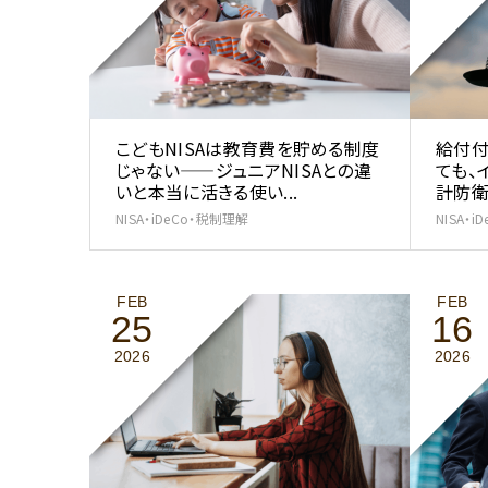
こどもNISAは教育費を貯める制度
給付付
じゃない——ジュニアNISAとの違
ても、
いと本当に活きる使い...
計防衛
NISA・iDeCo・税制理解
NISA・
FEB
FEB
25
16
2026
2026