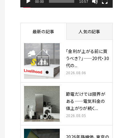
ヤ
00:00
10:57
ー
最新の記事
人気の記事
「金利が上がる前に買
うべき？」——20代・30
代の...
2026.08.06
節電だけでは限界が
ある——電気料金の
値上がりが続く...
2026.08.05
2026年路線価、東京の