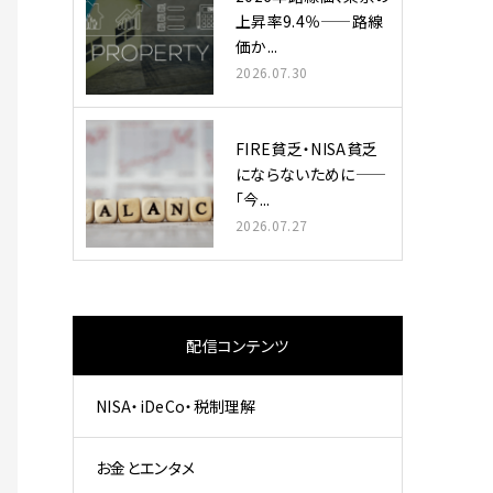
上昇率9.4％——路線
価か...
2026.07.30
FIRE貧乏・NISA貧乏
にならないために——
「今...
2026.07.27
配信コンテンツ
NISA・iDeCo・税制理解
お金とエンタメ