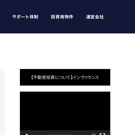
サポート体制
投資用物件
運営会社
【不動産投資について】インヴァランス
動
画
プ
レ
ー