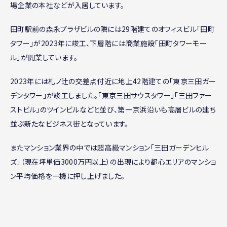
場企業の本社などが入居しています。
田町駅前の森永プラザビルの隣には29階建てのオフィスビル「田町
タワー」が2023年に竣工、下層階には商業施設「田町タワーモー
ル」が開業しています。
2023年には札ノ辻の交差点付近に地上42階建ての「東京三田ガー
デンタワー」が竣工しました。「東京三田サウスタワー」「三田ファー
ストビル」のツインビルなどと並び、第一京浜沿いも高層ビルの建ち
並ぶ新たなビジネス街となっています。
またマンション業界の中では超高級マンション「三田ガーデンヒル
ズ」（現在坪単価3000万円以上）の出現により都心エリアのマンショ
ン平均価格を一機に押し上げました。