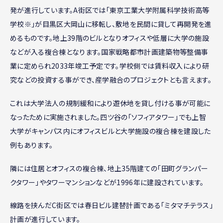
発が進行しています。A街区では「東京工業大学附属科学技術高等
学校※」が目黒区大岡山に移転し、敷地を民間に貸して再開発を進
めるものです。地上39階のビルとなりオフィスや低層に大学の施設
などが入る複合棟となります。国家戦略都市計画建築物等整備事
業に定められ2033年竣工予定です。学校側では賃料収入により研
究などの投資する事ができ、産学融合のプロジェクトとも言えます。
これは大学法人の規制緩和により遊休地を貸し付ける事が可能に
なったために実施されました。四ツ谷の「ソフィアタワー」でも上智
大学がキャンパス内にオフィスビルと大学施設の複合棟を建設した
例もあります。
隣には住居とオフィスの複合棟、地上35階建ての「田町グランパー
クタワー」やタワーマンションなどが1996年に建設されています。
線路を挟んだC街区では春日ビル建替計画である「ミタマチテラス」
計画が進行しています。