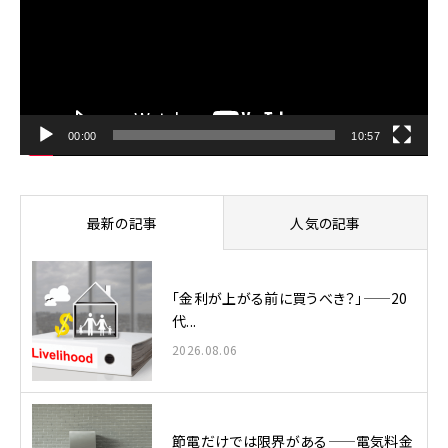
レ
ー
ヤ
ー
00:00
10:57
最新の記事
人気の記事
「金利が上がる前に買うべき？」——20
代...
2026.08.06
節電だけでは限界がある——電気料金