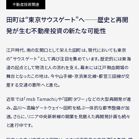
不動産投資関連
田町は“東京サウスゲート”へ──歴史と再開
発が生む不動産投資の新たな可能性
江戸時代、南の玄関口として栄えた田町は、現代においても東京
の“サウスゲート”として再び注目を集めています。歴史的には東海
道の起点として物流と人の流れを支え、幕末には江戸無血開城の
舞台となったこの地は、今や山手線・京浜東北線・都営三田線が交
差する交通の要所へと進化。
近年では「msb Tamachi」や「田町タワー」などの大型再開発が進
み、品川〜高輪ゲートウェイ〜田町を結ぶ一体的な都市整備が加
速。さらに、リニア中央新幹線の開業を見据えた再開発計画も続々
と進行中です。