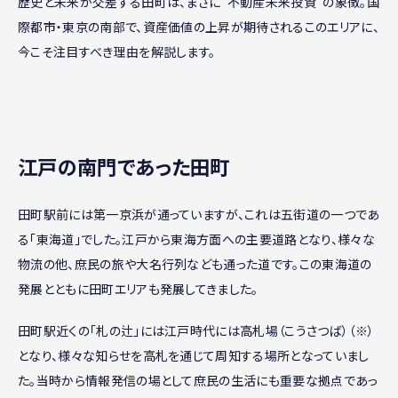
歴史と未来が交差する田町は、まさに“不動産未来投資”の象徴。国
際都市・東京の南部で、資産価値の上昇が期待されるこのエリアに、
今こそ注目すべき理由を解説します。
江戸の南門であった田町
田町駅前には第一京浜が通っていますが、これは五街道の一つであ
る「東海道」でした。江戸から東海方面への主要道路となり、様々な
物流の他、庶民の旅や大名行列なども通った道です。この東海道の
発展とともに田町エリアも発展してきました。
田町駅近くの「札の辻」には江戸時代には高札場（こうさつば）（※）
となり、様々な知らせを高札を通じて周知する場所となっていまし
た。当時から情報発信の場として庶民の生活にも重要な拠点であっ