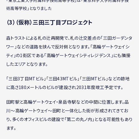
「東京工業大学附属科学技術高等学校」は「東京科学大学附属科学技
術高等学校」となりました
（3）（仮称）三田三丁目プロジェクト
森トラストによる札の辻再開発で、札の辻交差点の「三田ガーデンタ
ワー」などの道路を挟んで反対側となります。「高輪ゲートウェイシ
ティ」の1街区である「高輪ゲートウェイシティレジデンス」にも隣接
したエリアとなります。
「三田3丁目MTビル」「三田43MTビル」「三田MTビル」などの跡地
に高さ180メートルのビルが建設され2031年度竣工予定です。
田町駅と高輪ゲートウェイ・泉岳寺駅などの中間に位置します。品
川～高輪ゲートウェイ～田町と一体化した街が形成されてきてお
り、多くのオフィスビルの建設で「第二の丸ノ内」となる可能性もあり
ます。