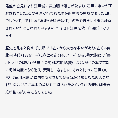
隆盛の会見により江戸城の無血明け渡しが決まり、江戸の戦いが回
避されました。この会見が行われたのが薩摩藩の屋敷のあった田町
でした。江戸で戦いが始まった場合は江戸の街を焼き払う事も計画
されていたと言われていますので、まさに江戸を救った場所になり
ます。
歴史を見ると例えば京都では古くから大きな争いがあり、古くは南
北朝時代（1336年～）、応仁の乱（1467年～）から、幕末期には「鳥
羽・伏見の戦い」や「禁門の変（蛤御門の変）」など、多くの戦で京都
の街は幾度となく消失・荒廃してきました。それと比べて江戸（東
京）は徳川家康が国内を安定させてから街が発展したため大きな
戦もなく、さらに幕末の争いも回避されたため、江戸の発展は明治
維新後も続く事になりました。