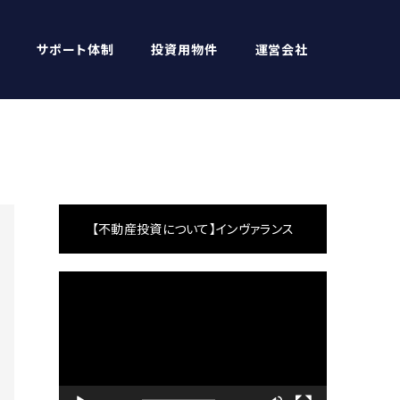
サポート体制
投資用物件
運営会社
【不動産投資について】インヴァランス
動
画
プ
レ
ー