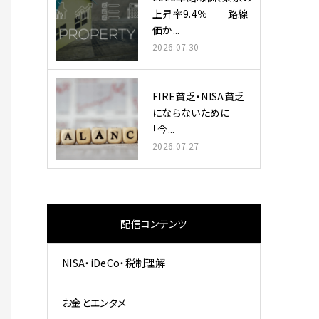
上昇率9.4％——路線
価か...
2026.07.30
FIRE貧乏・NISA貧乏
にならないために——
「今...
2026.07.27
配信コンテンツ
NISA・iDeCo・税制理解
お金とエンタメ