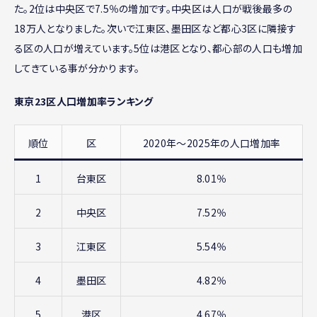
た。2位は中央区で7.5％の増加です。中央区は人口が戦後最多の
18万人となりました。次いで江東区、墨田区など都心3区に隣接す
る区の人口が増えています。5位は港区となり、都心部の人口も増加
してきている事が分かります。
東京23区人口増加率ランキング
順位
区
2020年〜2025年の人口増加率
1
台東区
8.01％
2
中央区
7.52％
3
江東区
5.54％
4
墨田区
4.82％
5
港区
4.67％