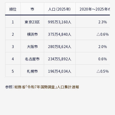
順位
市
人口（2025年）
2020年〜2025年の
1
東京23区
995万3,160人
2.3％
2
横浜市
375万4,840人
△0.6％
3
大阪市
280万8,624人
2.0％
4
名古屋市
234万5,892人
0.6％
5
札幌市
196万4,034人
△0.5％
参照：
総務省「令和7年国勢調査」人口集計速報