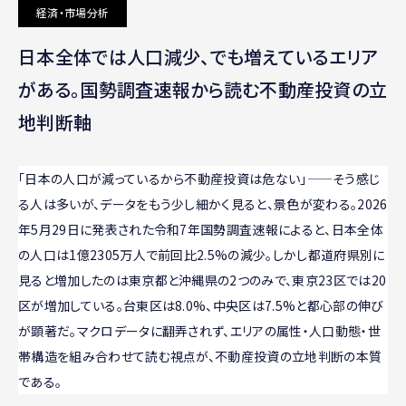
経済・市場分析
日本全体では人口減少、でも増えているエリア
がある。国勢調査速報から読む不動産投資の立
地判断軸
「日本の人口が減っているから不動産投資は危ない」——そう感じ
る人は多いが、データをもう少し細かく見ると、景色が変わる。2026
年5月29日に発表された令和7年国勢調査速報によると、日本全体
の人口は1億2305万人で前回比2.5%の減少。しかし都道府県別に
見ると増加したのは東京都と沖縄県の2つのみで、東京23区では20
区が増加している。台東区は8.0%、中央区は7.5%と都心部の伸び
が顕著だ。マクロデータに翻弄されず、エリアの属性・人口動態・世
帯構造を組み合わせて読む視点が、不動産投資の立地判断の本質
である。