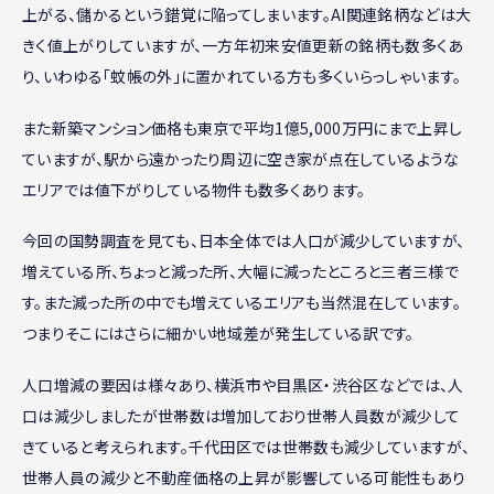
上がる、儲かるという錯覚に陥ってしまいます。AI関連銘柄などは大
きく値上がりしていますが、一方年初来安値更新の銘柄も数多くあ
り、いわゆる「蚊帳の外」に置かれている方も多くいらっしゃいます。
また新築マンション価格も東京で平均1億5,000万円にまで上昇し
ていますが、駅から遠かったり周辺に空き家が点在しているような
エリアでは値下がりしている物件も数多くあります。
今回の国勢調査を見ても、日本全体では人口が減少していますが、
増えている所、ちょっと減った所、大幅に減ったところと三者三様で
す。また減った所の中でも増えているエリアも当然混在しています。
つまりそこにはさらに細かい地域差が発生している訳です。
人口増減の要因は様々あり、横浜市や目黒区・渋谷区などでは、人
口は減少しましたが世帯数は増加しており世帯人員数が減少して
きていると考えられます。千代田区では世帯数も減少していますが、
世帯人員の減少と不動産価格の上昇が影響している可能性もあり