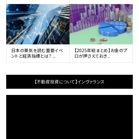
日本の景気を読む重要イベ
【2025年総まとめ】お金のプ
ントと経済指標とは？ ...
ロが押さえておき...
【不動産投資について】インヴァランス
動
画
プ
レ
ー