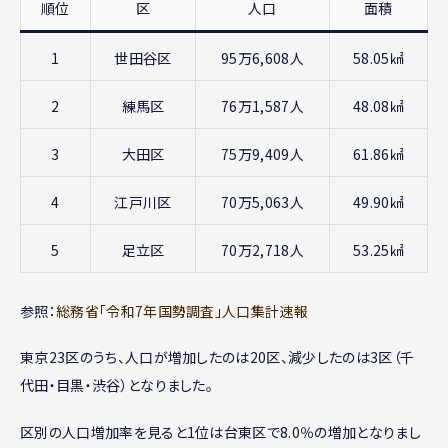
順位
区
人口
面積
1
世田谷区
95万6,608人
58.05㎢
2
練馬区
76万1,587人
48.08㎢
3
大田区
75万9,409人
61.86㎢
4
江戸川区
70万5,063人
49.90㎢
5
足立区
70万2,718人
53.25㎢
参照：
総務省「令和7年国勢調査」人口集計速報
東京23区のうち、人口が増加したのは20区、減少したのは3区（千
代田・目黒・渋谷）となりました。
区別の人口増加率を見ると1位は台東区で8.0％の増加となりまし