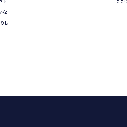
りさせ
ただ
いな
りお