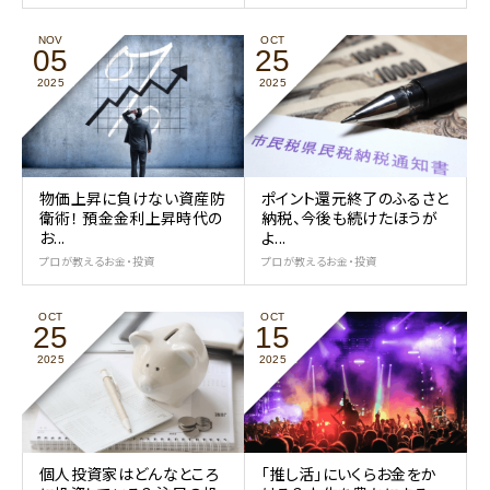
NOV
OCT
05
25
2025
2025
物価上昇に負けない資産防
ポイント還元終了のふるさと
衛術！ 預金金利上昇時代の
納税、今後も続けたほうが
お...
よ...
プロが教えるお金・投資
プロが教えるお金・投資
OCT
OCT
25
15
2025
2025
個人投資家はどんなところ
｢推し活｣にいくらお金をか