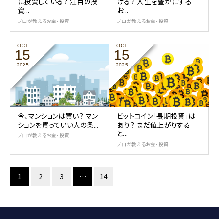
に投資している？ 注目の投
ける？ 人生を豊かにする
資...
お...
プロが教えるお金・投資
プロが教えるお金・投資
OCT
OCT
15
15
2025
2025
今、マンションは買い？ マン
ビットコイン「長期投資」は
ションを買っていい人の条...
あり？ まだ値上がりする
と...
プロが教えるお金・投資
プロが教えるお金・投資
1
2
3
…
14