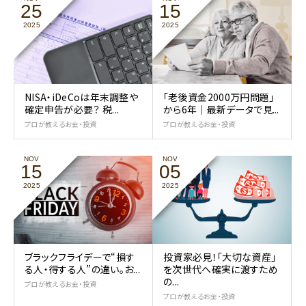
25
15
2025
2025
NISA・iDeCoは年末調整や
「老後資金2000万円問題」
確定申告が必要？ 税...
から6年｜最新データで見...
プロが教えるお金・投資
プロが教えるお金・投資
NOV
NOV
15
05
2025
2025
ブラックフライデーで“損す
投資家必見！「大切な資産」
る人・得する人”の違い。お...
を次世代へ確実に渡すため
の...
プロが教えるお金・投資
プロが教えるお金・投資