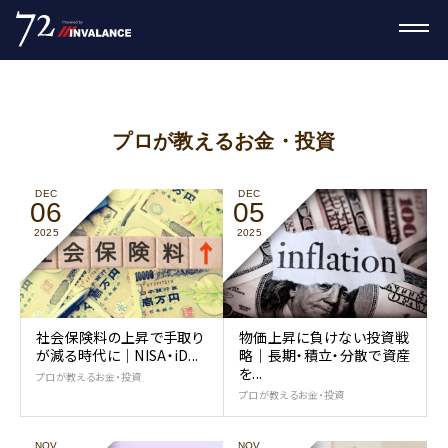
プロが教えるお金・投資
DEC
DEC
06
05
2025
2025
社会保険料の上昇で手取り
物価上昇に負けない投資戦
が減る時代に｜NISA・iD...
略｜長期・積立・分散で資産
を...
プロが教えるお金・投資
プロが教えるお金・投資
NOV
NOV