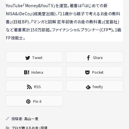
YouTube「Money&YouTV」を運営。著書は『はじめての新
NISA&iDeCo』(成美堂出版)、『11歳から親子で考えるお金の教科
書』(日経BP)、『マンガと図解 定年前後のお金の教科書』(宝島社)
など著書累計150万部超。ファイナンシャルプランナー(CFP®)。1級
FP技能士。
Tweet
Share
Hatena
Pocket
RSS
feedly
Pin it
投稿者:
高山一恵
プロが教えるお金・投資