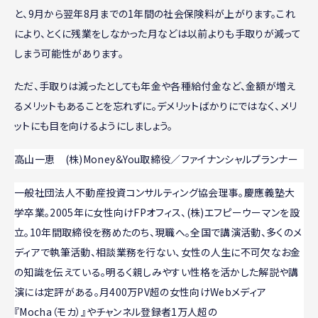
と、9月から翌年8月までの1年間の社会保険料が上がります。これ
により、とくに残業をしなかった月などは以前よりも手取りが減って
しまう可能性があります。
ただ、手取りは減ったとしても年金や各種給付金など、金額が増え
るメリットもあることを忘れずに。デメリットばかりにではなく、メリ
ットにも目を向けるようにしましょう。
高山一恵 (株)Money＆You取締役／ファイナンシャルプランナー
一般社団法人不動産投資コンサルティング協会理事。慶應義塾大
学卒業。2005年に女性向けFPオフィス、(株)エフピーウーマンを設
立。10年間取締役を務めたのち、現職へ。全国で講演活動、多くのメ
ディアで執筆活動、相談業務を行ない、女性の人生に不可欠なお金
の知識を伝えている。明るく親しみやすい性格を活かした解説や講
演には定評がある。月400万PV超の女性向けWebメディア
『Mocha（モカ）』やチャンネル登録者1万人超の