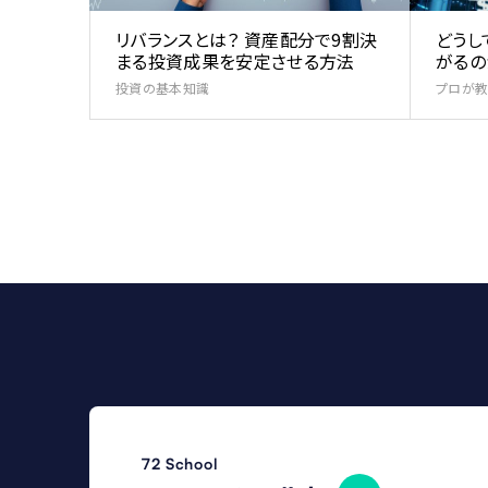
リバランスとは？ 資産配分で9割決
どうし
まる投資成果を安定させる方法
がるの
投資の基本知識
プロが教
72 School