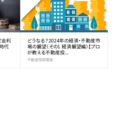
定金利
どうなる？2024年の経済・不動産市
時代
場の展望〈その1 経済展望編〉【プロ
が教える不動産投...
不動産投資関連