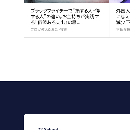
ブラックフライデーで“損する人・得
外国
する人”の違い。お金持ちが実践す
に与え
る『価値ある支出』の思...
減少下
プロが教えるお金・投資
不動産
72 School