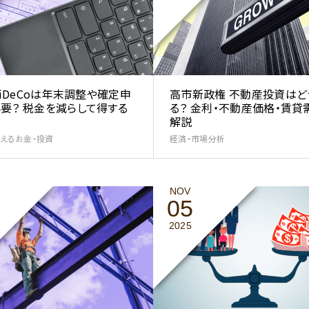
A・iDeCoは年末調整や確定申
高市新政権 不動産投資はど
要？ 税金を減らして得する
る？ 金利・不動産価格・賃貸
解説
えるお金・投資
経済・市場分析
NOV
05
2025