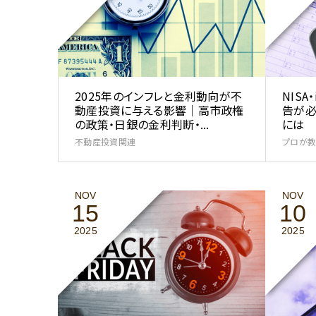
2025年のインフレと金利動向が不
NIS
動産投資に与える影響｜高市政権
告が必
の政策・日銀の金利判断・...
には
不動産投資関連
プロが教
NOV
NOV
15
10
2025
2025