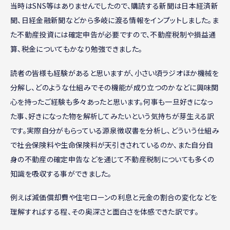
当時はSNS等はありませんでしたので、購読する新聞は日本経済新
聞、日経金融新聞などから多岐に渡る情報をインプットしました。ま
た不動産投資には確定申告が必要ですので、不動産税制や損益通
算、税金についてもかなり勉強できました。
読者の皆様も経験があると思いますが、小さい頃ラジオほか機械を
分解し、どのような仕組みでその機能が成り立つのかなどに興味関
心を持ったご経験も多々あったと思います。何事も一旦好きになっ
た事、好きになった物を解析してみたいという気持ちが芽生える訳
です。実際自分がもらっている源泉徴収書を分析し、どういう仕組み
で社会保険料や生命保険料が天引きされているのか、また自分自
身の不動産の確定申告などを通じて不動産税制についても多くの
知識を吸収する事ができました。
例えば減価償却費や住宅ローンの利息と元金の割合の変化などを
理解すればする程、その奥深さと面白さを体感できた訳です。