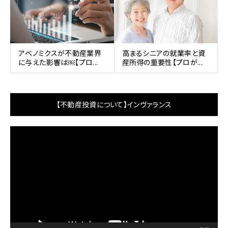
アベノミクスが不動産業界
高まるシニアの就業率と資
に与えた影響は￼【プロ...
産所得の重要性【プロが...
【不動産投資について】インヴァランス
動
画
プ
レ
ー
ヤ
ー