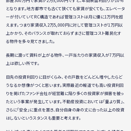
部屋300万円で家賃が2万5,000円ですと、年間表面利回りが10％
となります。地方都市でも古くて狭くても家賃が安くても、エレベータ
ーが付いていてRC構造であれば管理コストは月に優に1万円を超
えます。つまり家賃収入2万5,000円に対して管理コストが1万円以
上かかり、そのバランスが取れておらずまさに管理コスト難民化す
る物件を多々見てきました。
長期に渡って賃料が上がる物件、一戸当たりの家賃収入が7万円以
上は欲しい所です。
目先の投資利回りに目がくらみ、その戸数をどんどん増やしたらど
うなるか想像がつくと思います。実際最近の報道でも高い投資利回
りを掲げたファンド会社が経営難に陥り多くの投資家が損害を被っ
たという事案が発生しています。不動産投資においては「量より質」、
さらに「安全」に重点を置き、自分自身の身の丈に合った以上の投資
はしないというスタンスも重要と考えます。