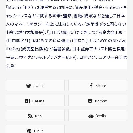
『Mocha（モカ）』を運営すると同時に、資産運用・税金・Fintech・キ
ャッシュレスなどに関する執筆・監修、書籍、講演などを通して日本
人のマネーリテラシー向上に注力している。『定年後ずっと困らない
お金の話』(大和書房)、『1日1分読むだけで身につくお金大全100』
(自由国民社)『はじめての資産運用』(宝島社)、『はじめてのNISA＆
iDeCo』(成美堂出版)など著書多数。日本証券アナリスト協会検定
会員、ファイナンシャルプランナー(AFP)、日本アクチュアリー会研究
会員。
Tweet
Share
Hatena
Pocket
RSS
feedly
Pin it