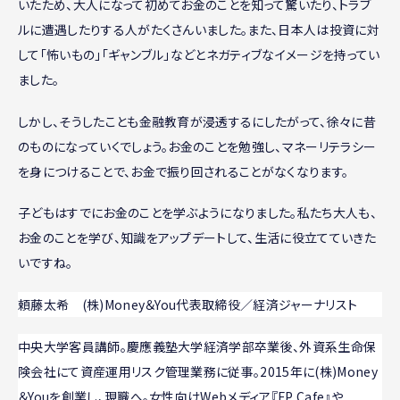
いたため、大人になって初めてお金のことを知って驚いたり、トラブ
ルに遭遇したりする人がたくさんいました。また、日本人は投資に対
して「怖いもの」「ギャンブル」などとネガティブなイメージを持ってい
ました。
しかし、そうしたことも金融教育が浸透するにしたがって、徐々に昔
のものになっていくでしょう。お金のことを勉強し、マネーリテラシー
を身につけることで、お金で振り回されることがなくなります。
子どもはすでにお金のことを学ぶようになりました。私たち大人も、
お金のことを学び、知識をアップデートして、生活に役立てていきた
いですね。
頼藤太希 (株)Money＆You代表取締役／経済ジャーナリスト
中央大学客員講師。慶應義塾大学経済学部卒業後、外資系生命保
険会社にて資産運用リスク管理業務に従事。2015年に(株)Money
＆Youを創業し、現職へ。女性向けWebメディア『FP Cafe』や