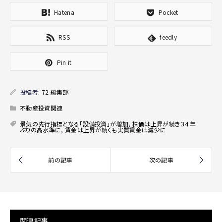
Hatena
Pocket
RSS
feedly
Pin it
投稿者:
72 編集部
不動産投資関連
景気の先行指標となる「設備投資」が増加
,
株価は上昇が続き３４年
ぶりの高水準に
,
賃金は上昇が続くも実質賃金は減少に
関連記事