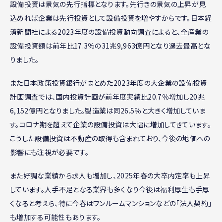
設備投資は景気の先行指標となります。先行きの景気の上昇が見
込めれば企業は先行投資として設備投資を増やすからです。日本経
済新聞社による2023年度の設備投資動向調査によると、全産業の
設備投資額は前年比17.3％の31兆9,963億円となり過去最高とな
りました。
また日本政策投資銀行がまとめた2023年度の大企業の設備投資
計画調査では、国内投資計画が前年度実績比20.7％増加し20兆
6,152億円となりました。製造業は同26.5％と大きく増加していま
す。コロナ期を超えて企業の設備投資は大幅に増加してきています。
こうした設備投資は不動産の取得も含まれており、今後の地価への
影響にも注視が必要です。
また好調な業績から求人も増加し、2025年春の大卒内定率も上昇
しています。人手不足となる業界も多くなり今後は福利厚生も手厚
くなると考えら、特に今春はワンルームマンションなどの「法人契約」
も増加する可能性もあります。