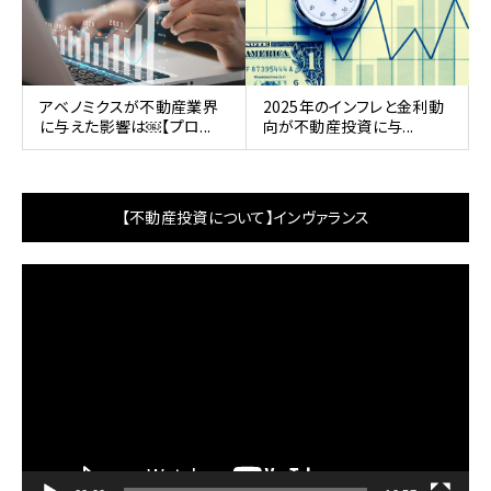
アベノミクスが不動産業界
2025年のインフレと金利動
に与えた影響は￼【プロ...
向が不動産投資に与...
【不動産投資について】インヴァランス
動
画
プ
レ
ー
ヤ
ー