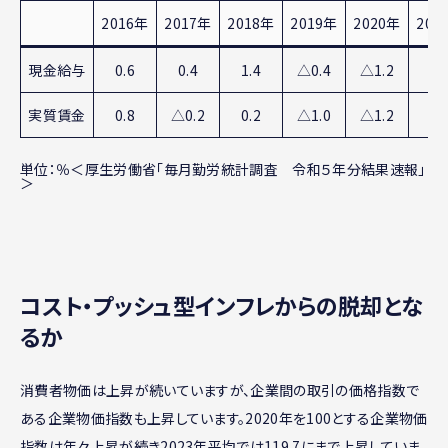
2016年
2017年
2018年
2019年
2020年
202
現金給与
0.6
0.4
1.4
△0.4
△1.2
0.
実質賃金
0.8
△0.2
0.2
△1.0
△1.2
0.
単位：％＜厚生労働省「毎月勤労統計調査 令和５年分結果速報」
＞
コスト・プッシュ型インフレからの脱却とな
るか
消費者物価は上昇が続いていますが、企業間の取引の価格指数で
ある企業物価指数も上昇しています。2020年を100とする企業物価
指数は年々上昇が続き2023年平均では119.7にまで上昇していま