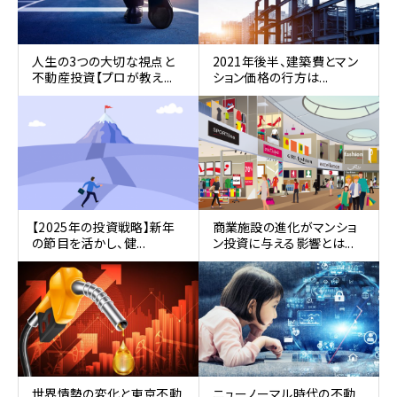
人生の3つの大切な視点と
2021年後半、建築費とマン
不動産投資【プロが教え...
ション価格の行方は...
【2025年の投資戦略】新年
商業施設の進化がマンショ
の節目を活かし、健...
ン投資に与える影響とは...
世界情勢の変化と東京不動
ニューノーマル時代の不動