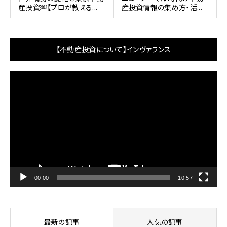
産投資￼【プロが教える...
産投資情報の集め方・活...
【不動産投資について】インヴァランス
動
画
プ
レ
ー
ヤ
ー
00:00
10:57
最新の記事
人気の記事