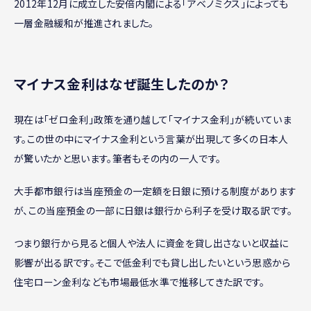
2012年12月に成立した安倍内閣による「アベノミクス」によっても
一層金融緩和が推進されました。
マイナス金利はなぜ誕生したのか？
現在は「ゼロ金利」政策を通り越して「マイナス金利」が続いていま
す。この世の中にマイナス金利という言葉が出現して多くの日本人
が驚いたかと思います。筆者もその内の一人です。
大手都市銀行は当座預金の一定額を日銀に預ける制度があります
が、この当座預金の一部に日銀は銀行から利子を受け取る訳です。
つまり銀行から見ると個人や法人に資金を貸し出さないと収益に
影響が出る訳です。そこで低金利でも貸し出したいという思惑から
住宅ローン金利なども市場最低水準で推移してきた訳です。