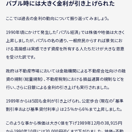
バブル時には大きく金利が引き上げられた
ここでは過去の金利の動向について振り返ってみましょう。
1990年頃にかけて発生した「バブル経済」では株価や地価は大きく
上昇しましたが、バブルの名の通り、一般庶民からすれば景気にお
ける高揚感は実感できず資産を所有する人たちだけが大きな恩恵
を受けた訳です。
政府は不動産市場においては金融機関による不動産会社向けの融
資の規制（総量規制）、不動産税制における損益通算の規制などを
行い、さらに日銀による金利の引き上げも実行されました。
1989年からは5回も金利が引き上げられ、公定歩合（現在の「基準
割引率および基準貸付利率」）は2.5％から6％まで上昇しました。
このような事から株価は大きく値を下げ1989年12月の38,915円
から1990年10月には20,000円近くまで下がりました。 地価・不動