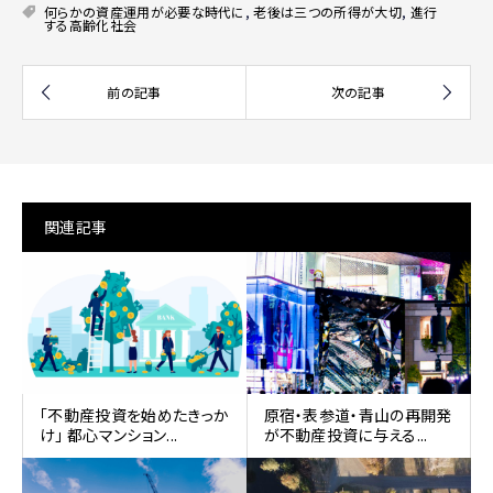
何らかの資産運用が必要な時代に
,
老後は三つの所得が大切
,
進行
する高齢化社会
関連記事
｢不動産投資を始めたきっか
原宿・表参道・青山の再開発
け｣ 都心マンション...
が不動産投資に与える...