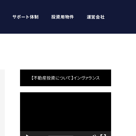
サポート体制
投資用物件
運営会社
【不動産投資について】インヴァランス
動
画
プ
レ
ー