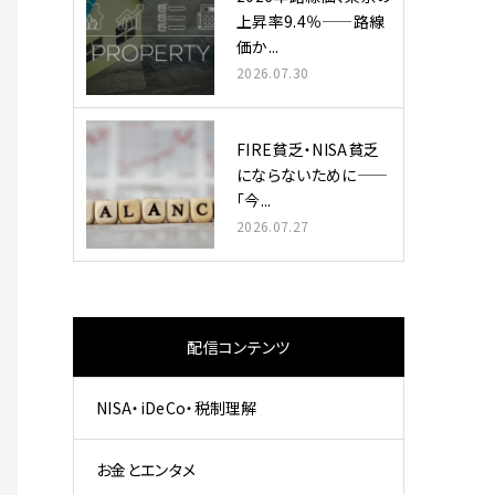
上昇率9.4％——路線
価か...
2026.07.30
FIRE貧乏・NISA貧乏
にならないために——
「今...
2026.07.27
配信コンテンツ
NISA・iDeCo・税制理解
お金とエンタメ