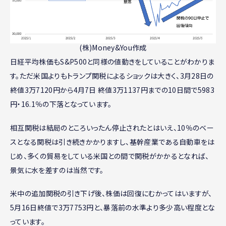
(株)Money&You作成
日経平均株価もS&P500と同様の値動きをしていることがわかりま
す。ただ米国よりもトランプ関税によるショックは大きく、3月28日の
終値3万7120円から4月7日 終値3万1137円までの10日間で5983
円・16.1％の下落となっています。
相互関税は結局のところいったん停止されたとはいえ、10％のベー
スとなる関税は引き続きかかりますし、基幹産業である自動車をは
じめ、多くの貿易をしている米国との間で関税がかかるとなれば、
景気に水を差すのは当然です。
米中の追加関税の引き下げ後、株価は回復にむかってはいますが、
5月16日終値で3万7753円と、暴落前の水準より多少高い程度とな
っています。