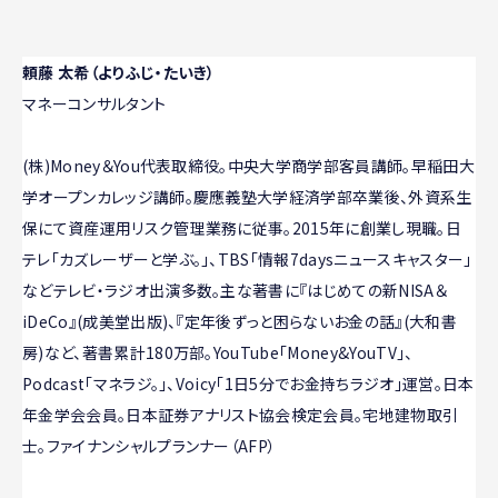
頼藤 太希（よりふじ・たいき）
マネーコンサルタント
(株)Money＆You代表取締役。中央大学商学部客員講師。早稲田大
学オープンカレッジ講師。慶應義塾大学経済学部卒業後、外資系生
保にて資産運用リスク管理業務に従事。2015年に創業し現職。日
テレ「カズレーザーと学ぶ。」、TBS「情報7daysニュースキャスター」
などテレビ・ラジオ出演多数。主な著書に『はじめての新NISA＆
iDeCo』(成美堂出版)、『定年後ずっと困らないお金の話』(大和書
房)など、著書累計180万部。YouTube「Money&YouTV」、
Podcast「マネラジ。」、Voicy「1日5分でお金持ちラジオ」運営。日本
年金学会会員。日本証券アナリスト協会検定会員。宅地建物取引
士。ファイナンシャルプランナー（AFP）