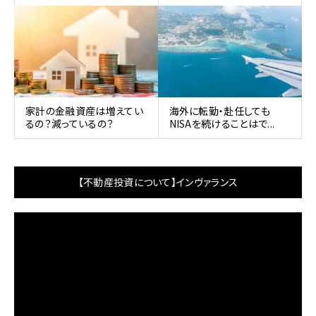
家計の金融資産は増えてい
海外に転勤・赴任しても
るの？減っているの？
NISAを続けることはで...
【不動産投資について】インヴァランス
動
画
プ
レ
ー
ヤ