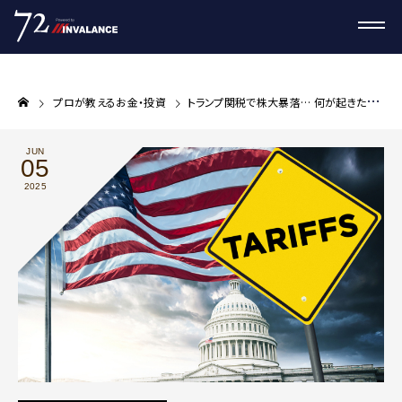
プロが教えるお金・投資
トランプ関税で株大暴落… 何が起きた？ やってはいけないことは
JUN
05
2025