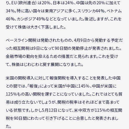
り、EU（欧州連合）は20％、日本は24％、中国は先の20％に加えて
34％。特に高い国々は東南アジアに多く、スリランカ44%、ベトナム
46%、カンボジア49%などとなっていました。後述しますが、これを
受けて株価は大きく下落しました。
ベースライン関税は発動されたものの、4月9日から発動する予定だ
った相互関税は9日になって90日間の発動停止が発表されました。
金融市場の動向を抑えるための措置だと見られます。これを受け
て、株価はじわじわと戻す展開になりました。
米国の関税導入に対して報復関税を導入することを発表した中国
との間では、「報復」によって米国が中国に145％、中国が米国に
125％もの高い関税を課すことになっていました。これではとても貿
易は成り立たないでしょうが、関税の税率はそれほどまで高まって
いる状態です。しかし5月12日になって、米中双方が115％の相互関
税を90日間にわたって引き下げることに合意したと発表されまし
た。