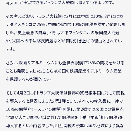
again」が実現できるとトランプ大統領は考えているようです。
その考えどおり、トランプ大統領は2月には中国に10％、3月にはカ
ナダとメキシコに25％、中国に追加で10％の関税を課すと発表しま
した。「史上最悪の麻薬」と呼ばれるフェンタニルの米国流入問題
や、米国への不法移民問題などが関税引き上げの理由とされてい
ます。
さらに、鉄鋼やアルミニウムにも全世界規模で25％の関税をかける
ことも発表しました。こちらは米国の鉄鋼産業やアルミニウム産業
を保護するのが目的です。
そして4月2日、米トランプ大統領は世界の貿易相手国に対して関税
を導入すると発表しました。第1弾として、すべての輸入品に一律で
10％の関税（ベースライン関税）を課し、第2弾では米国との貿易赤
字額が大きい国や地域に対して関税率を上乗せする「相互関税」を
導入するという内容でした。相互関税の税率は国や地域により異な