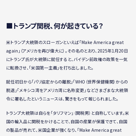
■トランプ関税、何が起きている？
米トランプ大統領のスローガンといえば「Make America great
again」（アメリカを再び偉大に）。その名のとおり、2025年1月20日
にトランプ氏が大統領に就任すると、バイデン前政権の政策を一気
に転換させ、「米国第一主義」を打ち出しました。
就任初日から「パリ協定からの離脱」「WHO（世界保健機関）からの
脱退」「メキシコ湾をアメリカ湾に名称変更」などさまざまな大統領
令に署名したというニュースは、驚きをもって報じられました。
トランプ大統領は自らを「タリフマン」（関税男）と自称しています。米
国の輸入品に関税をかけることで、自国の産業が保護できて、自国
の製品が売れて、米国企業が強くなり、「Make America great