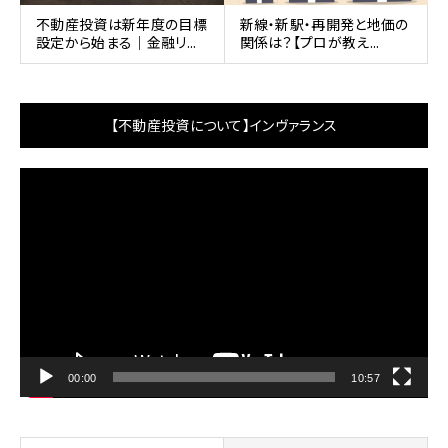
不動産投資は新年度の目標
新線・新駅・再開発と地価の
設定から始まる｜金融リ...
関係は？【プロが教え...
【不動産投資について】インヴァランス
動
画
プ
レ
ー
ヤ
ー
00:00
10:57