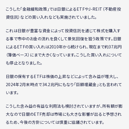
こうした「金融緩和政策」では日銀によるETFやJ-REIT（不動産投
資信託）などの買い入れなども実施されていました。
これは日銀が豊富な資金によって投資信託を通じて株式を購入す
る事で市中のお金の流れを良くして景気回復を狙う政策です。日銀
によるETFの買い入れは2010年から続けられ、現在まで約37兆円
（簿価ベース）にまで大きくなっています。こうした買い入れについて
も停止となりました。
日銀の保有するETFは株価の上昇などによって含み益が増大し、
2024年2月末時点で34.2兆円にもなり「巨額埋蔵金」とも言われて
います。
こうした含み益の有益な利用法も検討されていますが、所有額が膨
大なので日銀のETF売却は市場にも大きな影響が出ると予想され
るため、今後の方針については慎重に協議されています。