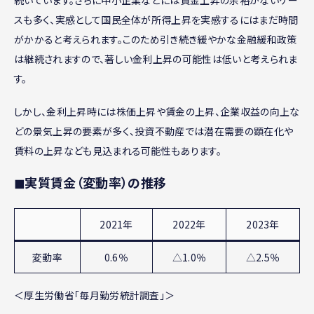
続いています。さらに中小企業などには賃金上昇の余裕がないケー
スも多く、実感として国民全体が所得上昇を実感するにはまだ時間
がかかると考えられます。このため引き続き緩やかな金融緩和政策
は継続されますので、著しい金利上昇の可能性は低いと考えられま
す。
しかし、金利上昇時には株価上昇や賃金の上昇、企業収益の向上な
どの景気上昇の要素が多く、投資不動産では潜在需要の顕在化や
賃料の上昇なども見込まれる可能性もあります。
◼︎実質賃金（変動率）の推移
2021年
2022年
2023年
変動率
0.6％
△1.0％
△2.5％
＜厚生労働省「毎月勤労統計調査」＞