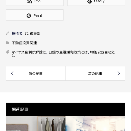
RSS
feedly
Pin it
投稿者:
72 編集部
不動産投資関連
マイナス金利が解除に
,
日銀の金融緩和政策とは
,
物価安定目標と
は
関連記事