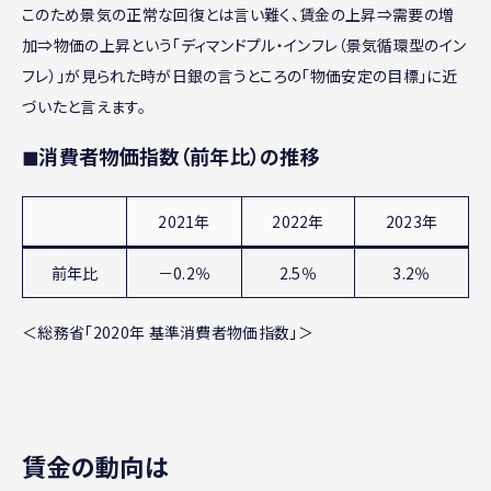
このため景気の正常な回復とは言い難く、賃金の上昇⇒需要の増
加⇒物価の上昇という「ディマンドプル・インフレ（景気循環型のイン
フレ）」が見られた時が日銀の言うところの「物価安定の目標」に近
づいたと言えます。
◼︎消費者物価指数（前年比）の推移
2021年
2022年
2023年
前年比
－0.2％
2.5％
3.2％
＜総務省「2020年 基準消費者物価指数」＞
賃金の動向は