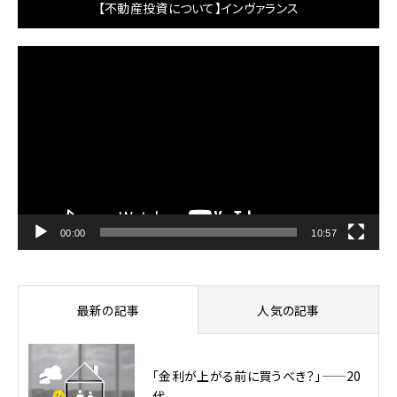
【不動産投資について】インヴァランス
動
画
プ
レ
ー
ヤ
ー
00:00
10:57
最新の記事
人気の記事
「金利が上がる前に買うべき？」——20
代...