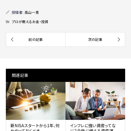
投稿者:
高山一恵
プロが教えるお金・投資
関連記事
新NISAスタートから1年、何
インフレに強い資産ってな
かやっておくべき...
に？今後に備える資産運...