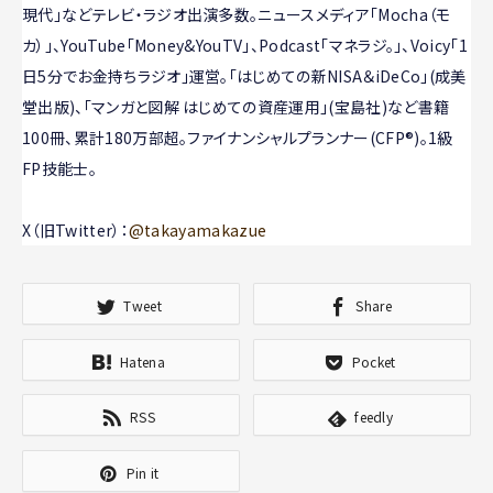
現代」などテレビ・ラジオ出演多数。ニュースメディア「Mocha（モ
カ）」、YouTube「Money&YouTV」、Podcast「マネラジ。」、Voicy「1
日5分でお金持ちラジオ」運営。「はじめての新NISA＆iDeCo」(成美
堂出版)、「マンガと図解 はじめての資産運用」(宝島社)など書籍
100冊、累計180万部超。ファイナンシャルプランナー(CFP®)。1級
FP技能士。
X（旧Twitter）：
@takayamakazue
Tweet
Share
Hatena
Pocket
RSS
feedly
Pin it