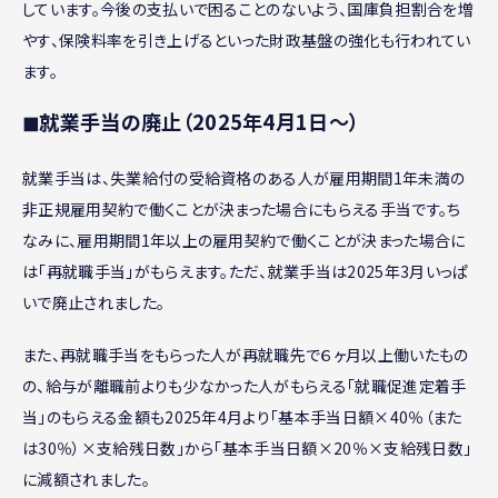
しています。今後の支払いで困ることのないよう、国庫負担割合を増
やす、保険料率を引き上げるといった財政基盤の強化も行われてい
ます。
◼︎就業手当の廃止（2025年4月1日〜）
就業手当は、失業給付の受給資格のある人が雇用期間1年未満の
非正規雇用契約で働くことが決まった場合にもらえる手当です。ち
なみに、雇用期間1年以上の雇用契約で働くことが決まった場合に
は「再就職手当」がもらえます。ただ、就業手当は2025年3月いっぱ
いで廃止されました。
また、再就職手当をもらった人が再就職先で６ヶ月以上働いたもの
の、給与が離職前よりも少なかった人がもらえる「就職促進定着手
当」のもらえる金額も2025年4月より「基本手当日額×40％（また
は30％）×支給残日数」から「基本手当日額×20％×支給残日数」
に減額されました。