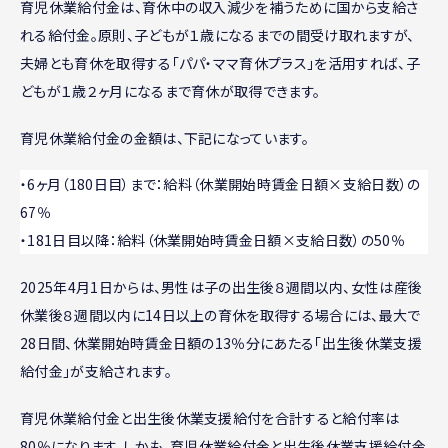
育児休業給付金は、育休中の収入減少を補うために国から支給さ
れる給付金。原則、子どもが１歳になるまでの間受け取れますが、
夫婦とも育休を取得する「パパ・ママ育休プラス」を活用すれば、子
どもが１歳２ヶ月になるまで育休が取得できます。
育児休業給付金の金額は、下記になっています。
・6ヶ月（180日目）まで：給料（休業開始時賃金日額×支給日数）の
67％
・181日目以降：給料（休業開始時賃金日額×支給日数）の50％
2025年4月1日からは、男性は子の出生後８週間以内、女性は産後
休業後８週間以内に14日以上の育休を取得する場合には、最大で
28日間、休業開始時賃金日額の13％分にあたる「出生後休業支援
給付金」が支給されます。
育児休業給付金と出生後休業支援給付を合計すると給付率は
80％になります。しかも、育児休業給付金と出生後休業支援給付金