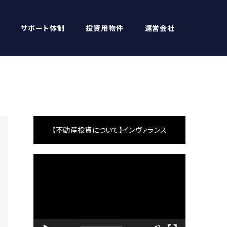
サポート体制
投資用物件
運営会社
【不動産投資について】インヴァランス
動
画
プ
レ
ー