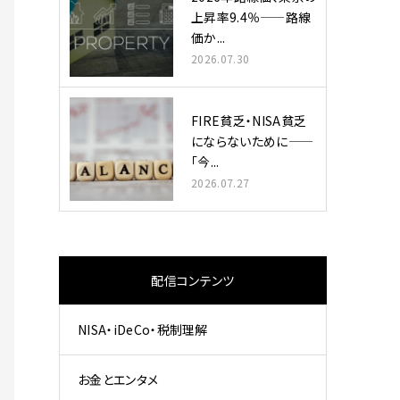
上昇率9.4％——路線
価か...
2026.07.30
FIRE貧乏・NISA貧乏
にならないために——
「今...
2026.07.27
配信コンテンツ
NISA・iDeCo・税制理解
お金とエンタメ