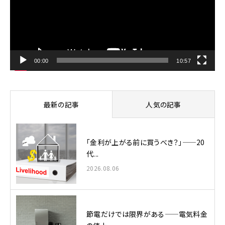
レ
ー
ヤ
ー
00:00
10:57
最新の記事
人気の記事
「金利が上がる前に買うべき？」——20
代...
2026.08.06
節電だけでは限界がある——電気料金