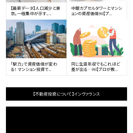
【最新データ】人口減少と東
中銀カプセルタワーとマンシ
京。一極集中が示す、...
ョンの資産価値￼【プ...
｢駅力｣で資産価値が変わ
同じ生涯年収でもこれほど
る！ マンション投資で...
差が出る…￼【プロが教...
【不動産投資について】インヴァランス
動
画
プ