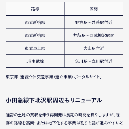
路線
区間
西武新宿線
野方駅〜井萩駅付近
西武新宿線
井萩駅〜西武柳沢駅間
東武東上線
大山駅付近
JR南武線
矢川駅〜立川駅付近
東京都「連続立体交差事業（連立事業）ポータルサイト」
小田急線下北沢駅周辺もリニューアル
通常の土地の買収を伴う再開発は長期の時間を費やしますが、既
存の路線を高架・または地下化する事業は割りと話が進みやすいと