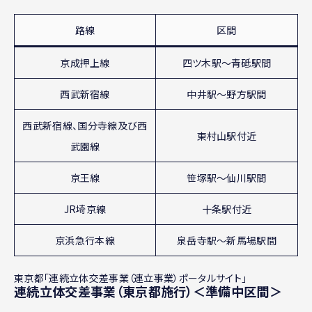
路線
区間
京成押上線
四ツ木駅～青砥駅間
西武新宿線
中井駅〜野方駅間
西武新宿線、国分寺線及び西
東村山駅付近
武園線
京王線
笹塚駅〜仙川駅間
JR埼京線
十条駅付近
京浜急行本線
泉岳寺駅〜新馬場駅間
東京都「連続立体交差事業（連立事業）ポータルサイト」
連続立体交差事業（東京都施行）＜準備中区間＞