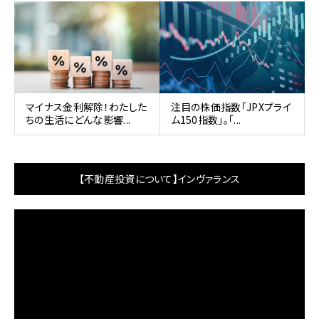
マイナス金利解除！わたした
注目の株価指数「JPXプライ
ちの生活にどんな影響...
ム150指数」。「...
【不動産投資について】インヴァランス
動
画
プ
レ
ー
ヤ