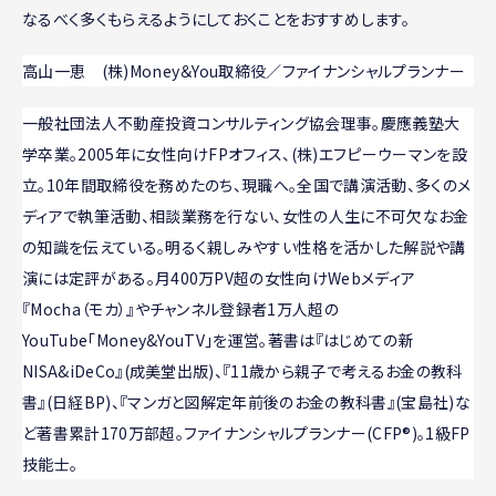
なるべく多くもらえるようにしておくことをおすすめします。
高山一恵 (株)Money＆You取締役／ファイナンシャルプランナー
一般社団法人不動産投資コンサルティング協会理事。慶應義塾大
学卒業。2005年に女性向けFPオフィス、(株)エフピーウーマンを設
立。10年間取締役を務めたのち、現職へ。全国で講演活動、多くのメ
ディアで執筆活動、相談業務を行ない、女性の人生に不可欠なお金
の知識を伝えている。明るく親しみやすい性格を活かした解説や講
演には定評がある。月400万PV超の女性向けWebメディア
『Mocha（モカ）』やチャンネル登録者1万人超の
YouTube「Money&YouTV」を運営。著書は『はじめての新
NISA&iDeCo』(成美堂出版)、『11歳から親子で考えるお金の教科
書』(日経BP)、『マンガと図解定年前後のお金の教科書』(宝島社)な
ど著書累計170万部超。ファイナンシャルプランナー(CFP®)。1級FP
技能士。