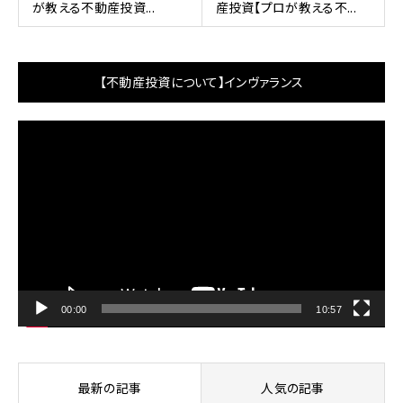
が教える不動産投資...
産投資【プロが教える不...
【不動産投資について】インヴァランス
動
画
プ
レ
ー
ヤ
ー
00:00
10:57
最新の記事
人気の記事