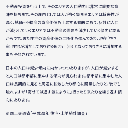
不動産投資を行う上で、そのエリアの人口動向は非常に重要な意
味を持ちます。その理由としては人が多く集まるエリアは将来性が
高く、地価・不動産の資産価値も上昇する傾向にあり、反対に人口
が減少していくエリアでは不動産の需要も減少していく傾向にある
からです。また住宅の資産価値の二極化も進んでおり、現在「空き
家」住宅が増加しており約846万戸（※）となっておりさらに増加する
事も予想されています。
日本の人口は減少傾向に向かいつつありますが、人口が減少する
と人口は都市部に集中する傾向が見られます。都市部に集中した人
口は長期的に見ると周辺に拡散したり都心に回帰したりと、後でも
触れますが「寄せては返す波にように」行ったり来たりを繰り返す傾
向にあります。
※国土交通省「平成30年 住宅・土地統計調査」