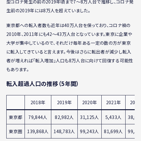
型コロナ発生の前の2019年頃まで7～8万人台で推移し、コロナ発
生前の2019年には8万人を超えていました。
東京都への転入者数も近年は40万人台を保っており、コロナ禍の
2010年、2011年にも42～43万人台となっています。東京に企業や
大学が集中しているので、それだけ毎年ある一定の数の方が東京
に転入してきていると言えます。今後はさらに転出者が減少し転入
者が増えれば「転入増加」人口も8万人台に向けて回復する可能性
もあります。
転入超過人口の推移（5年間）
2018年
2019年
2020年
2021年
202
東京都
79,844人
82,982人
31,125人
5,433人
38,0
東京圏
139,868人
148,783人
99,243人
81,699人
99,5