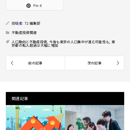
Pin it
投稿者:
72 編集部
不動産投資関連
人口動向と不動産投資
,
今後も東京の人口集中が進む可能性も
,
東
京都の転入超過は大幅に増加
関連記事