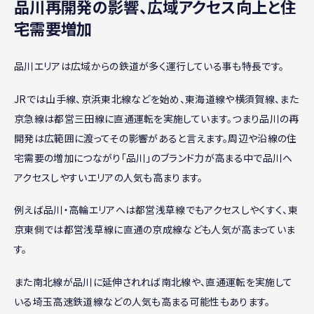
品川再開発の影響、広域アクセス向上と住
宅需要増加
品川エリアは広域からの鉄道が多く運行している事も特長です。
JRでは山手線、京浜東北線などを始め、東海道線や横須賀線、また
京急線は都営三田線に直通運転を実施しています。つまり品川の再
開発は広範囲に渡ってその影響があると言えます。周辺や沿線の住
宅需要の増加につながり「品川」のブランド力が高まる中で品川へ
アクセスしやすいエリアの人気も高まります。
例えば品川・高輪エリアへは都営浅草線でもアクセスしやくすく、東
京東側では都営浅草線に直通の京成線なども人気が高まっていま
す。
また南北線が品川に延伸されれば南北線や、直通運転を実施して
いる埼玉高速鉄道線などの人気も高まる可能性もあります。