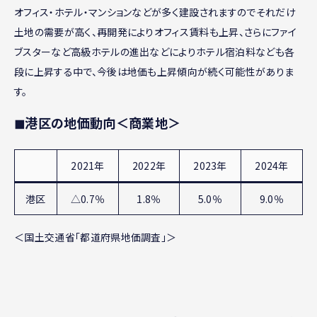
オフィス・ホテル・マンションなどが多く建設されますのでそれだけ
土地の需要が高く、再開発によりオフィス賃料も上昇、さらにファイ
ブスターなど高級ホテルの進出などによりホテル宿泊料なども各
段に上昇する中で、今後は地価も上昇傾向が続く可能性がありま
す。
◼︎港区の地価動向＜商業地＞
2021年
2022年
2023年
2024年
港区
△0.7％
1.8％
5.0％
9.0％
＜国土交通省「都道府県地価調査」＞