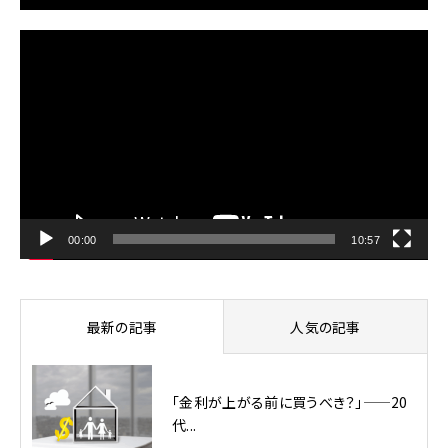
動
画
プ
レ
ー
ヤ
ー
00:00
10:57
最新の記事
人気の記事
「金利が上がる前に買うべき？」——20
代...