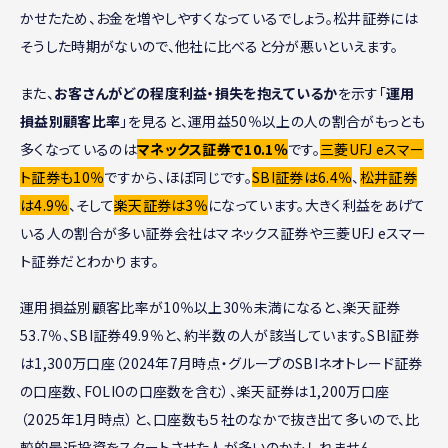
かせたため、お金を増やしやすくなっているでしょう。松井証券には
そうした時期がないので、他社に比べると分が悪いといえます。
また、
お客さんがどの程度利益・損失を抱えているか
を示す「
運用
損益別顧客比率
」を見ると、運用益50％以上の人の割合がもっとも
多くなっているのは
マネックス証券で10.1％
です。
三菱UFJ eスマー
ト証券も10％
ですから、ほぼ同じです。
SBI証券は6.4％
、
松井証券
は4.9％
、そして
楽天証券は3％
になっています。大きく利益をあげて
いる人の割合が多い証券会社はマネックス証券や三菱UFJ eスマー
ト証券だとわかります。
運用損益別顧客比率が10％以上30％未満になると、楽天証券
53.7％、SBI証券49.9％と、約半数の人が該当しています。SBI証券
は1,300万口座（2024年7月時点・グループのSBIネオトレード証券
の口座数、FOLIOの口座数を含む）、楽天証券は1,200万口座
（2025年1月時点）と、口座数も５社のなかで抜き出て多いので、比
較的最近投資をスタートさせた人が多いのかもしれません。