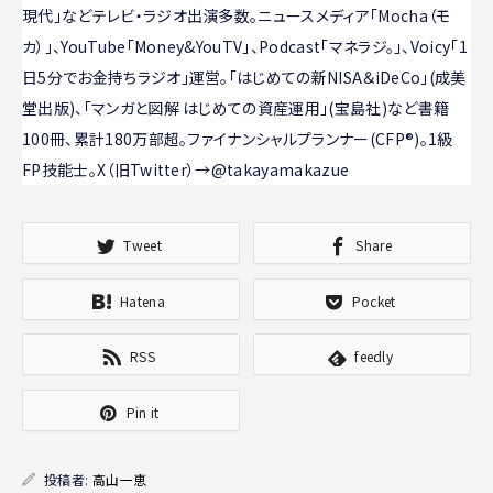
現代」などテレビ・ラジオ出演多数。ニュースメディア「Mocha（モ
カ）」、YouTube「Money&YouTV」、Podcast「マネラジ。」、Voicy「1
日5分でお金持ちラジオ」運営。「はじめての新NISA＆iDeCo」(成美
堂出版)、「マンガと図解 はじめての資産運用」(宝島社)など書籍
100冊、累計180万部超。ファイナンシャルプランナー(CFP®)。1級
FP技能士。X（旧Twitter）→@takayamakazue
Tweet
Share
Hatena
Pocket
RSS
feedly
Pin it
投稿者:
高山一恵