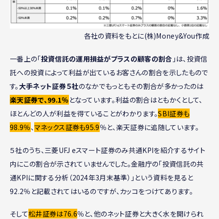
各社の資料をもとに(株)Money&You作成
一番上の「
投資信託の運用損益がプラスの顧客の割合
」は、投資信
託への投資によって利益が出ているお客さんの割合を示したもので
す。
大手ネット証券５社
のなかでもっともその割合が多かったのは
楽天証券で、99.1％
となっています。利益の割合はともかくとして、
ほとんどの人が利益を得ていることがわかります。
SBI証券も
98.9％
、
マネックス証券も95.9
％と、楽天証券に追随しています。
５社のうち、三菱UFJ eスマート証券のみ共通KPIを紹介するサイト
内にこの割合が示されていませんでした。金融庁の「投資信託の共
通KPIに関する分析（2024年3月末基準）」という資料を見ると
92.2％と記載されてはいるのですが、カッコをつけてあります。
そして
松井証券は76.6
％と、他のネット証券と大きく水を開けられ