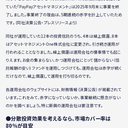
ていた「PayPayアセットマネジメント」は2025年9月末に事業を終
了しました。事業終了の理由は、5期連続の赤字を計上していたため
です。（同社決算公告・プレスリリースより）
同社が運用していた12本の投資信託のうち、4本は繰上償還、8本
はアセットマネジメントOne株式会社に変更され、引き続き運用が
行われることとなりました。繰上償還は運用会社の懐事情でも起こ
りえます。お金の集まらない、かつ運用会社にとって儲からない（信
託報酬の安い）ファンドを運用しつづけても、運用会社は赤字が続く
だけなので、繰上償還して運用を打ち切るのです。
各運用会社のウェブサイトには、財務情報（決算公告）が掲載されて
います。これをみて、赤字になっていないか、事業継続に懸念がない
のかを調べましょう。特に新興の運用会社は要注意です。
●分散投資効果を考えるなら、市場カバー率は
80％が目安