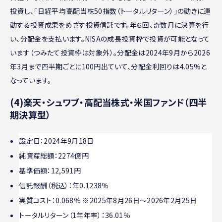
投資し、「日経平均高配当株50指数（トータルリターン）」の動きに連
動する投資成果をめざす投資信託です。年６回、奇数月に決算を行
い、分配金を支払います。NISAの成長投資枠で投資が可能となって
います（つみたて投資枠は対象外）。分配金は2024年9月から2026
年3月まで四半期ごとに100円出ていて、分配金利回りは4.05%と
なっています。
(4)楽天・シュワブ・高配当株式・米国ファンド（四半
期決算型）
設定日：2024年9月18日
純資産総額：2274億円
基準価額：12,591円
信託報酬（税込）：年0.1238％
実質コスト：0.068％ ※2025年8月26日～2026年2月25日
トータルリターン（1年年率）：36.01％