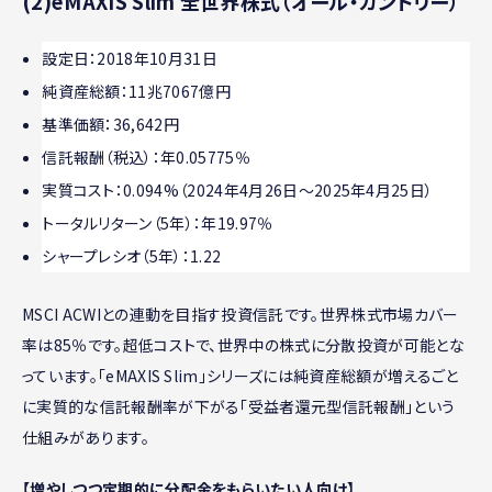
(2)eMAXIS Slim 全世界株式（オール・カントリー）
設定日：2018年10月31日
純資産総額：11兆7067億円
基準価額：36,642円
信託報酬（税込）：年0.05775％
実質コスト：0.094%（2024年4月26日～2025年4月25日）
トータルリターン（5年）：年19.97％
シャープレシオ（5年）：1.22
MSCI ACWIとの連動を目指す投資信託です。世界株式市場カバー
率は85％です。超低コストで、世界中の株式に分散投資が可能とな
っています。「eMAXIS Slim」シリーズには純資産総額が増えるごと
に実質的な信託報酬率が下がる「受益者還元型信託報酬」という
仕組みがあります。
【増やしつつ定期的に分配金をもらいたい人向け】