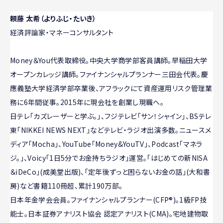
頼藤 太希（よりふじ・たいき）
経済評論家・マネーコンサルタント
Money＆You代表取締役。中央大学商学部客員講師。早稲田大学
オープンカレッジ講師。ファイナンシャルプランナー三田会代表。慶
應義塾大学経済学部卒業後、アフラックにて資産運用リスク管理業
務に6年間従事。2015年に現会社を創業し現職へ。
日テレ「カズレーザーと学ぶ。」、フジテレビ「サン！シャイン」、BSテレ
東「NIKKEI NEWS NEXT」などテレビ・ラジオ出演多数。ニュースメ
ディア「Mocha」、YouTube「Money&YouTV」、Podcast「マネラ
ジ。」、Voicy「1日5分でお金持ちラジオ」運営。「はじめての新NISA
＆iDeCo」(成美堂出版)、「定年後ずっと困らないお金の話」(大和書
房)など書籍110冊超、累計190万部。
日本年金学会会員。ファイナンシャルプランナー(CFP®)。1級FP技
能士。日本証券アナリスト協会 認定アナリスト(CMA)。宅地建物取