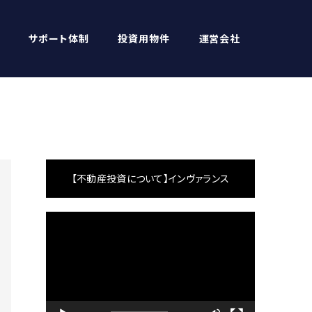
サポート体制
投資用物件
運営会社
【不動産投資について】インヴァランス
動
画
プ
レ
ー