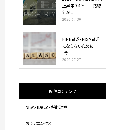
上昇率9.4％——路線
価か...
2026.07.30
FIRE貧乏・NISA貧乏
にならないために——
「今...
2026.07.27
配信コンテンツ
NISA・iDeCo・税制理解
お金とエンタメ