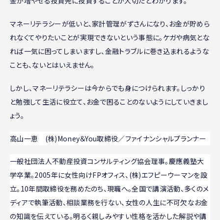
金が増やせる投資先に投資することが大切だとわかります。
マネーリテラシーが低いと、家計管理がずさんになり、お金が貯めら
れなくてやりたいことが実現できないという事態に。ケガや病気とな
れば一気に困ってしまいますし、金融トラブルに巻き込まれるような
ことも、ないとはいえません。
しかし、マネーリテラシーは今からでも身につけられます。しっかり
と勉強して生活に役立て、お金で困ることのないようにしていきまし
ょう。
高山一恵 (株)Money＆You取締役／ファイナンシャルプランナー
一般社団法人不動産投資コンサルティング協会理事。慶應義塾大
学卒業。2005年に女性向けFPオフィス、(株)エフピーウーマンを設
立。10年間取締役を務めたのち、現職へ。全国で講演活動、多くのメ
ディアで執筆活動、相談業務を行ない、女性の人生に不可欠なお金
の知識を伝えている。明るく親しみやすい性格を活かした解説や講