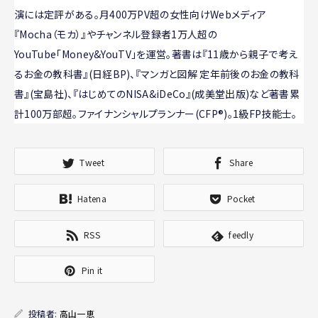
演には定評がある。月400万PV超の女性向けWebメディア
『Mocha（モカ）』やチャンネル登録者1万人超の
YouTube「Money&YouTV」を運営。著書は『11歳から親子で考え
るお金の教科書』(日経BP)、『マンガと図解 定年前後のお金の教科
書』(宝島社)、『はじめてのNISA&iDeCo』(成美堂出版)など著書累
計100万部超。ファイナンシャルプランナー(CFP®)。1級FP技能士。
Tweet
Share
Hatena
Pocket
RSS
feedly
Pin it
投稿者:
高山一恵