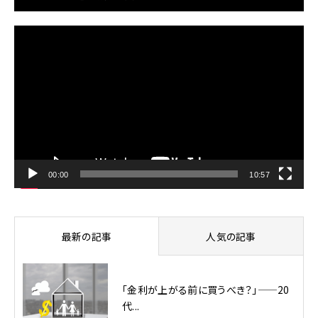
動
画
プ
レ
ー
ヤ
ー
00:00
10:57
最新の記事
人気の記事
「金利が上がる前に買うべき？」——20
代...