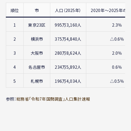
順位
市
人口（2025年）
2020年〜2025年の
1
東京23区
995万3,160人
2.3％
2
横浜市
375万4,840人
△0.6％
3
大阪市
280万8,624人
2.0％
4
名古屋市
234万5,892人
0.6％
5
札幌市
196万4,034人
△0.5％
参照：
総務省「令和7年国勢調査」人口集計速報