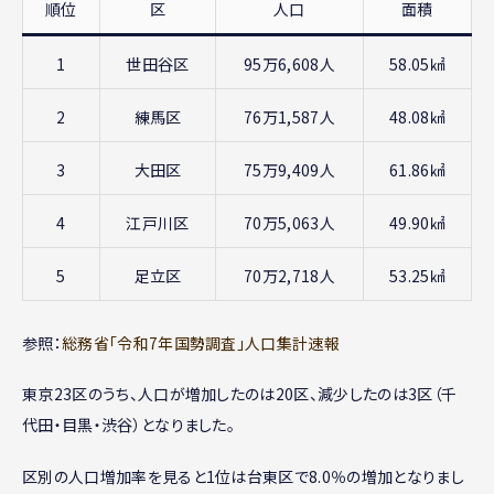
順位
区
人口
面積
1
世田谷区
95万6,608人
58.05㎢
2
練馬区
76万1,587人
48.08㎢
3
大田区
75万9,409人
61.86㎢
4
江戸川区
70万5,063人
49.90㎢
5
足立区
70万2,718人
53.25㎢
参照：
総務省「令和7年国勢調査」人口集計速報
東京23区のうち、人口が増加したのは20区、減少したのは3区（千
代田・目黒・渋谷）となりました。
区別の人口増加率を見ると1位は台東区で8.0％の増加となりまし