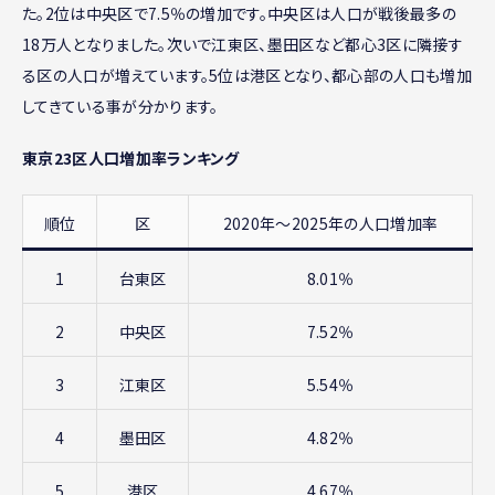
た。2位は中央区で7.5％の増加です。中央区は人口が戦後最多の
18万人となりました。次いで江東区、墨田区など都心3区に隣接す
る区の人口が増えています。5位は港区となり、都心部の人口も増加
してきている事が分かります。
東京23区人口増加率ランキング
順位
区
2020年〜2025年の人口増加率
1
台東区
8.01％
2
中央区
7.52％
3
江東区
5.54％
4
墨田区
4.82％
5
港区
4.67％