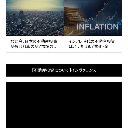
なぜ今、日本の不動産投資
インフレ時代の不動産投資
が選ばれるのか？市場の...
はどう考える？物価・金...
【不動産投資について】インヴァランス
動
画
プ
レ
ー
ヤ