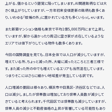
上がる、儲かるという錯覚に陥ってしまいます。AI関連銘柄などは大
きく値上がりしていますが、一方年初来安値更新の銘柄も数多くあ
り、いわゆる「蚊帳の外」に置かれている方も多くいらっしゃいます。
また新築マンション価格も東京で平均1億5,000万円にまで上昇し
ていますが、駅から遠かったり周辺に空き家が点在しているような
エリアでは値下がりしている物件も数多くあります。
今回の国勢調査を見ても、日本全体では人口が減少していますが、
増えている所、ちょっと減った所、大幅に減ったところと三者三様で
す。また減った所の中でも増えているエリアも当然混在しています。
つまりそこにはさらに細かい地域差が発生している訳です。
人口増減の要因は様々あり、横浜市や目黒区・渋谷区などでは、人
口は減少しましたが世帯数は増加しており世帯人員数が減少して
きていると考えられます。千代田区では世帯数も減少していますが、
世帯人員の減少と不動産価格の上昇が影響している可能性もあり