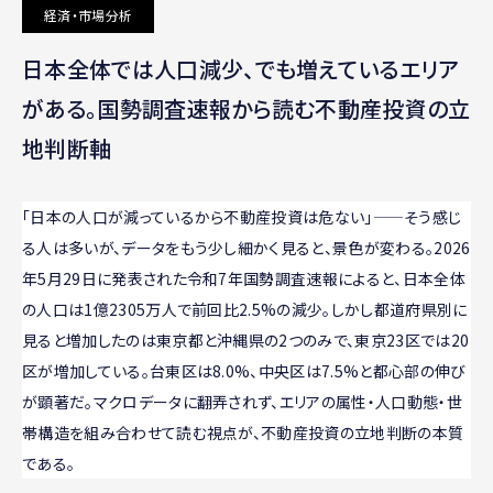
経済・市場分析
日本全体では人口減少、でも増えているエリア
がある。国勢調査速報から読む不動産投資の立
地判断軸
「日本の人口が減っているから不動産投資は危ない」——そう感じ
る人は多いが、データをもう少し細かく見ると、景色が変わる。2026
年5月29日に発表された令和7年国勢調査速報によると、日本全体
の人口は1億2305万人で前回比2.5%の減少。しかし都道府県別に
見ると増加したのは東京都と沖縄県の2つのみで、東京23区では20
区が増加している。台東区は8.0%、中央区は7.5%と都心部の伸び
が顕著だ。マクロデータに翻弄されず、エリアの属性・人口動態・世
帯構造を組み合わせて読む視点が、不動産投資の立地判断の本質
である。