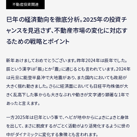
不動産投資関連
巳年の経済動向を徹底分析。2025年の投資チ
ャンスを見逃さず、不動産市場の変化に対応す
るための戦略とポイント
新年あけましておめでとうございます。昨年2024年は辰年でした。
辰という漢字は「振」とか「震」に通じるとも言われています。2024年
は元旦に能登半島沖で大地震があり、また国内においても政局が
大きく揺れ動きました。さらに経済面においても日経平均株価が大
きく乱高下した事からも大きなぶれや動きが文字通り顕著な1年で
あったと言えます。
一方2025年は巳年という事で、ヘビが地中からにょきにょきと身体
を出して、まさに脱皮するがごとく活動がより活発化するように世の
中がダイナミックに変化する象徴とも言われます。