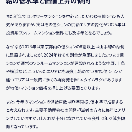
給の低水準と価値上昇の傾向
また近年では、タワーマンションを中心としたいわゆる億ションも人
気がありますが、実はその億ションの供給エリアの変化が2025年は
投資系ワンルームマンション業界にも及ぶ年となるでしょう。
なぜなら2023年は東京都内の億ションの8割以上は山手線の内側
に建設されましたが、2024年はその割合が急落しました。つまり億
ションが通常のワンルームマンションが建設されるような中野、十条
や横浜など、こういったエリアにも浸食し始めています。億ションが
建つエリアは一般的に多くの再開発を伴い、タイムラグがあります
が地価・マンション価格を押し上げる要因となります。
また、今年のマンションの供給戸数は昨年同様、低水準で推移する
と考えられます。主要不動産会社の開発担当者の方々に毎年ヒアリ
ングしていますが、仕入れが十分になされている会社は年々減少傾
向となっています。