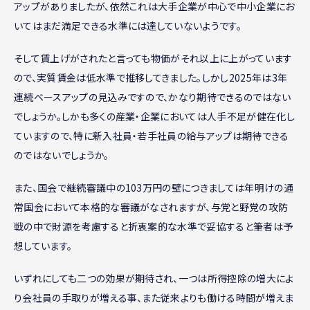
アップがありましたが、依然これは大手企業が中心で中小企業にお
いてはまだ満足できる水準には達していないようです。
そして賃上げがされたと言っても物価がそれ以上に上がっています
ので、実質賃金は低水準で推移してきました。しかし2025年は3年
連続ベースアップの見込みですので、かなり期待できるのではない
でしょうか。しかも多くの産業・企業においては人手不足が健在化し
ていますので、特に新入社員・若手社員の給与アップは期待できる
のではないでしょうか。
また、国会で継続審議中の103万円の壁につきましては年明けの通
常国会において本格的な審議がなされますが、与党と野党の攻防
戦の中で財源を考慮すると折衷案的な水準で妥協すると筆者は予
想しています。
いずれにしても二つの効果が期待され、一つは所得控除の増大によ
り会社員の手取りが増える事、また従来よりも働ける時間が増えま