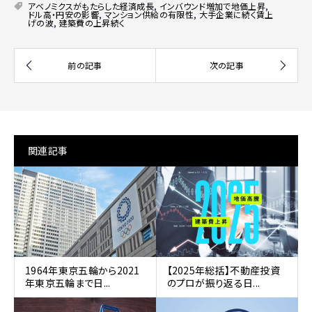
アベノミクスがもたらした経済成長
,
インバウンド増加で地価上昇
,
ドル高・円安の影響
,
マンション供給の有限性
,
大手企業に続く賃上
げの波
,
建築費の上昇続く
関連記事
1964年東京五輪から2021
【2025年総括】不動産投資
年東京五輪まで日...
のプロが振り返る日...