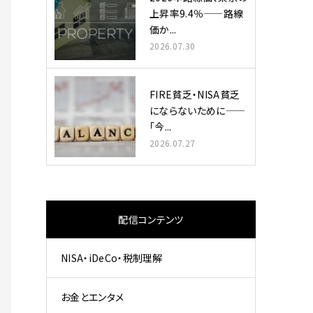
上昇率9.4％——路線
価か...
2026.07.30
FIRE貧乏・NISA貧乏
にならないために——
「今...
2026.07.27
配信コンテンツ
NISA・iDeCo・税制理解
お金とエンタメ