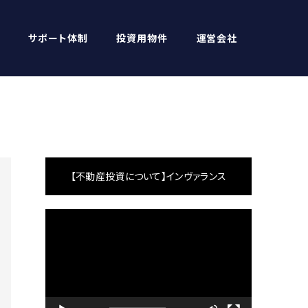
サポート体制
投資用物件
運営会社
【不動産投資について】インヴァランス
動
画
プ
レ
ー