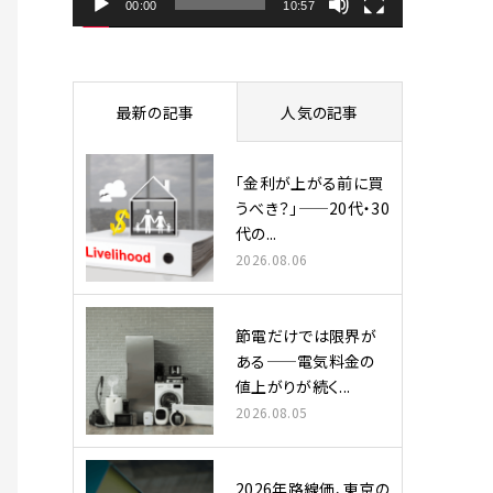
ヤ
00:00
10:57
ー
最新の記事
人気の記事
「金利が上がる前に買
うべき？」——20代・30
代の...
2026.08.06
節電だけでは限界が
ある——電気料金の
値上がりが続く...
2026.08.05
2026年路線価、東京の