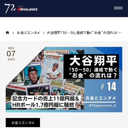
お金とエンタメ
大谷翔平「50―50」達成で動く“お金”の流れは？ 記念カードの売上11億円超＆HRボール1.7億円超に騒然
NOV
07
2024
お金とエンタメ