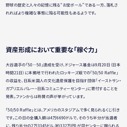
野球の歴史と人々の記憶に残る“お宝ボール”である一方、落札さ
れればより複雑な事態に陥る可能性もあるようです。
資産形成において重要な「稼ぐ力」
大谷選手の「50―50」達成を受け、ドジャース基金は9月20日（日本
時間21日）に本拠地で行われたロッキーズ戦での「50/50 Raffle」
の収益を、日系米国人の文化遺産保護を目指す団体「イーストサン・
ガブリエルバレー・日系コミュニティーセンター」に寄付することを
発表。ファンからは称賛の声が挙がっています。
「50/50 Raffle」とは、アメリカのスタジアムで多く見られるくじ引き
です。この日の全購入額は4万6690ドルで、そのうち半分が当選者
に、残り半分の2万3345ドル（約332万円）が同センターに贈られる