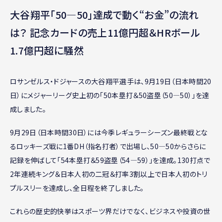
大谷翔平「50―50」達成で動く“お金”の流れ
は？ 記念カードの売上11億円超＆HRボール
1.7億円超に騒然
ロサンゼルス・ドジャースの大谷翔平選手は、9月19日（日本時間20
日）にメジャーリーグ史上初の「50本塁打＆50盗塁（50―50）」を達
成しました。
9月29日（日本時間30日）には今季レギュラーシーズン最終戦とな
るロッキーズ戦に1番DH（指名打者）で出場し、50―50からさらに
記録を伸ばして「54本塁打＆59盗塁（54―59）」を達成。130打点で
2年連続キング＆日本人初の二冠＆打率3割以上で日本人初のトリ
プルスリーを達成し、全日程を終了しました。
これらの歴史的快挙はスポーツ界だけでなく、ビジネスや投資の世