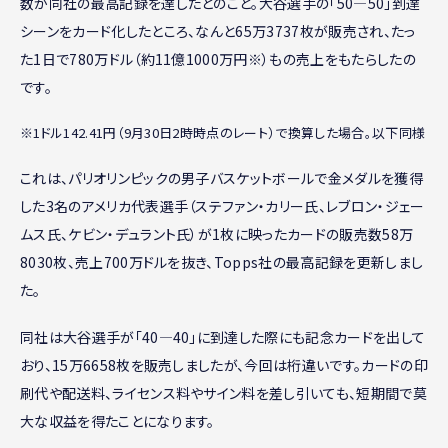
数が同社の最高記録を達したとのこと。大谷選手の「50―50」到達
シーンをカード化したところ、なんと65万3737枚が販売され、たっ
た1日で780万ドル（約11億1000万円※）もの売上をもたらしたの
です。
※1ドル142.41円（9月30日2時時点のレート）で換算した場合。以下同様
これは、パリオリンピックの男子バスケットボールで金メダルを獲得
した3名のアメリカ代表選手（ステファン・カリー氏、レブロン・ジェー
ムス氏、ケビン・デュラント氏）が1枚に映ったカードの販売数58万
8030枚、売上700万ドルを抜き、Topps社の最高記録を更新しまし
た。
同社は大谷選手が「40―40」に到達した際にも記念カードを出して
おり、15万6658枚を販売しましたが、今回は桁違いです。カードの印
刷代や配送料、ライセンス料やサイン料を差し引いても、短期間で莫
大な収益を得たことになります。