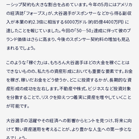
ーシップ契約も大きな割合を占めています。今年の5月にはアメリカ
の経済誌「フォーブス」が、大谷選手がスポンサーなどから得る副収
入が本業の約2.3倍に相当する6000万ドル（約85億4400万円）に
達したことを報じていました。今回の「50―50」達成に伴って彼のブ
ランド価値はさらに高まり、今後のスポンサー契約料の増加も見込
まれるでしょう。
このような「稼ぐ力」は、もちろん大谷選手ほどの大金を稼ぐことは
できないものの、私たちの資産形成においても重要な要素です。お金
を稼ぎ、稼いだお金をどう使うか、どこに投資するかが、長期的な資
産形成の成功を左右します。不動産や株式、ビジネスなど投資対象
を分散することで、リスクを抑えつつ着実に資産を増やしていくこと
が可能です。
大谷選手の活躍やその経済への影響からヒントを見つけ、将来に向
けて賢い資産運用を考えることが、より豊かな人生への第一歩とな
るでしょう。