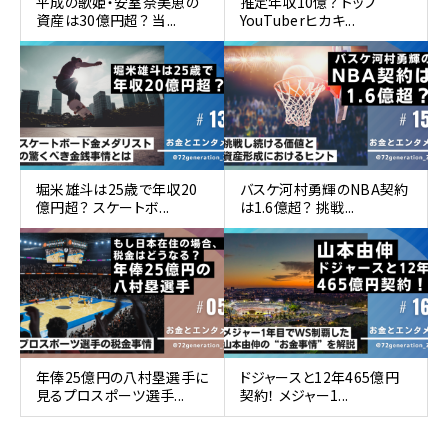
平成の歌姫・安室奈美恵の
推定年収10億？ トップ
資産は30億円超？ 当...
YouTuberヒカキ...
堀米雄斗は25歳で年収20
バスケ河村勇輝のNBA契約
億円超？ スケートボ...
は1.6億超？ 挑戦...
年俸25億円の八村塁選手に
ドジャースと12年465億円
見るプロスポーツ選手...
契約！ メジャー1...