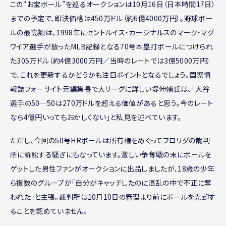
この“お宝ボール”を巡るオークションは10月16日（日本時間17日）
までの予定で、即決価格は450万ドル（約6億4000万円）。野球ボー
ルの最高額は、1998年にセントルイス・カージナルスのマーク・マグ
ワイア選手が放ったMLB記録となる70号本塁打ボールにつけられ
た305万ドル（約4億3000万円／当時のレートでは3億5000万円）
で、これを更新するかどうかも注目ポイントとなるでしょう。国際情
報誌フォーサイト元編集長で大リーグに詳しい堤伸輔氏は、「大谷
選手の50―50は270万ドルを超える価値があると思う。今のレート
なら4億円いってもおかしくない」と私見を述べています。
ただし、今回の50号HRボールは所有権をめぐってフロリダの裁判
所に訴訟する騒ぎにもなっています。激しい争奪戦の末にボールを
ゲットした男性ファンがオークションに出品しましたが、18歳の少年
ら複数のグループが「自分がキャッチしたのに混乱の中で不正に奪
われた」と主張。裁判所は10月10日の審理より前にボールを売却す
ることを認めていません。