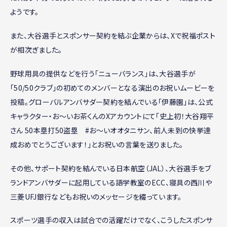
ようです。
また、大谷選手とスポンサー契約を結ぶ企業からは、Xで祝福ポスト
が相次ぎました。
野球用具の提供などを行う「ニューバランス」は、大谷選手が
「50/50クラブ」の初めてのメンバーとなる演出のお祝いムービーを
投稿。グローバルアンバサダー契約を結んでいる「伊藤園」は、公式
キャラクター・お〜いお茶くんのXアカウントにて「史上初！大谷翔平
さん 50本塁打50盗塁 #お～いオオタニサン、前人未到の快挙達
成おめでとうございます！」とお祝いの言葉を送りました。
その他、サポート契約を結んでいる日本航空（JAL）、大谷選手をブ
ランドアンバサダーに起用している語学教室のECC、寝具の西川や
三菱UFJ銀行などもお祝いのメッセージを綴っています。
スポーツ選手の収入は試合での活躍だけでなく、こうしたスポンサ