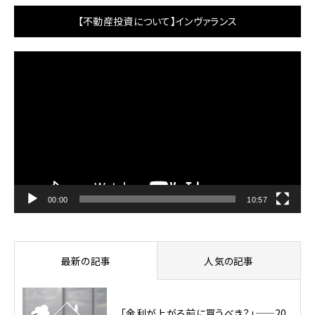
【不動産投資について】インヴァランス
動
画
プ
レ
ー
ヤ
ー
00:00
10:57
最新の記事
人気の記事
「金利が上がる前に買うべき？」——20