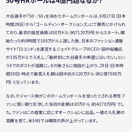
大谷選手が「50―50」を決めたホームランボールは、9月27日（日本
時間28日）から「ゴールディン・オークションズ」にて競売にかけられ
ており、最初の設定価格は50万ドル（約7120万円）からスタート。開
始たった約8時間で100万ドルに達した後、日本のファッション通販
サイト「ロコンド」を運営するジェイドグループのCEO・田中裕輔氏
が105万ドルで入札し、「最終的に大谷選手の希望に沿いたい」とい
うXでのポストが話題に。その後さらに値段が上がり、29日（日本時
間30日）時点で最高入札額は田中氏の120万ドル（約1億7000万
円）となっています。
なお、ドジャース側がこのホームランボールを拾ったとされる男性フ
ァンに買い取り交渉した当初の金額は30万ドル（約4270万円）でし
た。ファンはこの提案に応じずオークションに出品。一連の入札額の
高騰を見て、米SNSでは嘲笑の声が上がっています。