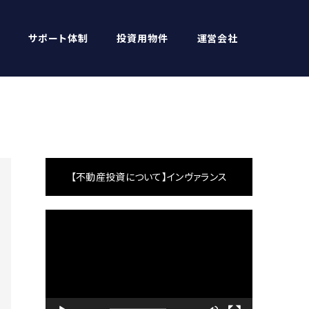
サポート体制
投資用物件
運営会社
【不動産投資について】インヴァランス
動
画
プ
レ
ー