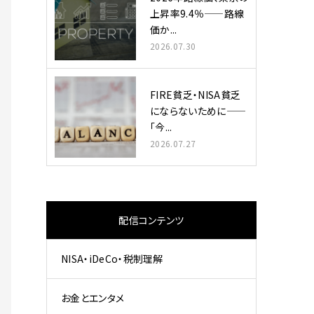
上昇率9.4％——路線
価か...
2026.07.30
FIRE貧乏・NISA貧乏
にならないために——
「今...
2026.07.27
配信コンテンツ
NISA・iDeCo・税制理解
お金とエンタメ