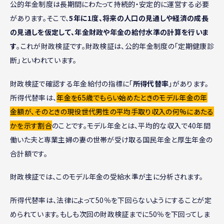
公的年金制度は長期間にわたって持続的・安定的に運営する必要
があります。そこで、
5年に1度、将来の人口の見通しや経済の成長
の見通しを仮定して、年金財政や年金の給付水準の計算を行いま
す
。これが財政検証です。財政検証は、公的年金制度の「定期健康診
断」といわれています。
財政検証で確認する年金給付の指標に「
所得代替率
」があります。
所得代替率は、
年金を65歳でもらい始めたときのモデル年金の年
金額が、そのときの現役世代男性の平均手取り収入の何%にあたる
かを示す割合
のことです。モデル年金とは、平均的な収入で40年間
働いた夫と専業主婦の妻の世帯が受け取る国民年金と厚生年金の
合計額です。
財政検証では、このモデル年金の受給水準が主に分析されます。
所得代替率は、法律によって50％を下回らないようにすることが定
められています。もしも次回の財政検証までに50％を下回ってしま