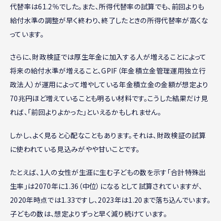
代替率は61.2％でした。また、所得代替率の試算でも、前回よりも
給付水準の調整が早く終わり、終了したときの所得代替率が高くな
っています。
さらに、財政検証では厚生年金に加入する人が増えることによって
将来の給付水準が増えること、GPIF（年金積立金管理運用独立行
政法人）が運用によって増やしている年金積立金の金額が想定より
70兆円ほど増えていることも明るい材料です。こうした結果だけ見
れば、「前回よりよかった」といえるかもしれません。
しかし、よく見ると心配なこともあります。それは、財政検証の試算
に使われている見込みがやや甘いことです。
たとえば、1人の女性が生涯に生む子どもの数を示す「合計特殊出
生率」は2070年に1.36（中位）になるとして試算されていますが、
2020年時点では1.33ですし、2023年は1.20まで落ち込んでいます。
子どもの数は、想定よりずっと早く減り続けています。