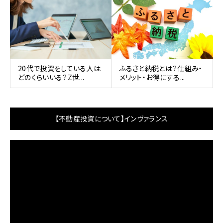
20代で投資をしている人は
ふるさと納税とは？仕組み・
どのくらいいる？Z世...
メリット・お得にする...
【不動産投資について】インヴァランス
動
画
プ
レ
ー
ヤ