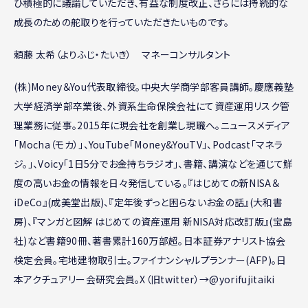
ひ積極的に議論していただき、有益な制度改正、さらには持続的な
成長のための舵取りを行っていただきたいものです。
頼藤 太希（よりふじ・たいき） マネーコンサルタント
(株)Money＆You代表取締役。中央大学商学部客員講師。慶應義塾
大学経済学部卒業後、外資系生命保険会社にて資産運用リスク管
理業務に従事。2015年に現会社を創業し現職へ。ニュースメディア
「Mocha（モカ）」、YouTube「Money&YouTV」、Podcast「マネラ
ジ。」、Voicy「1日5分でお金持ちラジオ」、書籍、講演などを通じて鮮
度の高いお金の情報を日々発信している。『はじめての新NISA＆
iDeCo』(成美堂出版)、『定年後ずっと困らないお金の話』(大和書
房)、『マンガと図解 はじめての資産運用 新NISA対応改訂版』(宝島
社)など書籍90冊、著書累計160万部超。日本証券アナリスト協会
検定会員。宅地建物取引士。ファイナンシャルプランナー(AFP)。日
本アクチュアリー会研究会員。X（旧twitter）→@yorifujitaiki