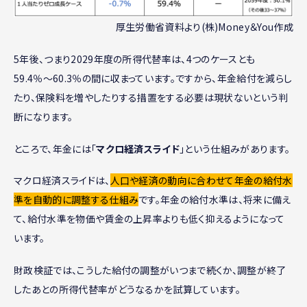
厚生労働省資料より(株)Money＆You作成
5年後、つまり2029年度の所得代替率は、4つのケースとも
59.4％〜60.3％の間に収まっています。ですから、年金給付を減らし
たり、保険料を増やしたりする措置をする必要は現状ないという判
断になります。
ところで、年金には「
マクロ経済スライド
」という仕組みがあります。
マクロ経済スライドは、
人口や経済の動向に合わせて年金の給付水
準を自動的に調整する仕組み
です。年金の給付水準は、将来に備え
て、給付水準を物価や賃金の上昇率よりも低く抑えるようになって
います。
財政検証では、こうした給付の調整がいつまで続くか、調整が終了
したあとの所得代替率がどうなるかを試算しています。