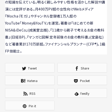
の知識を伝えている。明るく親しみやすい性格を活かした解説や講
演には定評がある。月400万PV超の女性向けWebメディア
『Mocha（モカ）』やチャンネル登録者1万人超の
YouTube「Money&YouTV」を運営。著書は『はじめての新
NISA&iDeCo』(成美堂出版)、『11歳から親子で考えるお金の教科
書』(日経BP)、『マンガと図解 定年前後のお金の教科書』(宝島社)
など著書累計170万部超。ファイナンシャルプランナー(CFP®)。1級
FP技能士。
Tweet
Share
Hatena
Pocket
RSS
feedly
Pin it