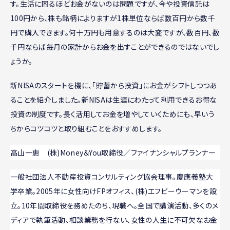
す。生活に困るほどお金がないのは問題ですが、今や投資信託は
100円から、株も銘柄によりますが1株単位ならば数百円から数千
円で購入できます。何十万円も用意するのは大変ですが、数百円、数
千円ならば毎月の家計からお金を出すことができるのではないでし
ょうか。
新NISAのスタートを機に、「貯蓄から投資」にお金がシフトしつつあ
ることを紹介しました。新NISAは生涯にわたって利用できるお得な
投資の制度です。長く活用してお金を増やしていくためにも、早いう
ちからコツコツと取り組むことをおすすめします。
高山一恵 (株)Money＆You取締役／ファイナンシャルプランナー
一般社団法人不動産投資コンサルティング協会理事。慶應義塾大
学卒業。2005年に女性向けFPオフィス、(株)エフピーウーマンを設
立。10年間取締役を務めたのち、現職へ。全国で講演活動、多くのメ
ディアで執筆活動、相談業務を行ない、女性の人生に不可欠なお金