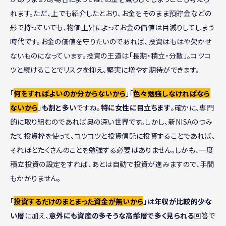
れます。ただ、上でも紹介したとおり、お金をそのまま預貯金などの
形で持っていても、物価上昇によってお金の価値は目減りしてしまう
時代です。お金の価値を守りたいのであれば、投資はもはや欠かせ
ないものになっています。投資の王道は「長期・積立・分散」。コツコ
ツと続けることでリスクを抑え、堅実に増やす期待ができます。
「
何をすればよいのか分からないから
」「
色々勉強しなければなら
ないから
」
も割と多い
ですね。
特に女性に目立ちます
。確かに、専門
的に取り組むのであれば奥の深い世界です。しかし、新NISAのつみ
たて投資枠を使って、コツコツと投資信託に投資することであれば、
それほどたくさんのことを勉強する必要はありません。しかも、一度
積立投資の設定をすれば、あとは自動で投資が進みますので、手間
もかかりません。
「
投資するだけのまとまった資金が無いから
」は
年収が比較的少な
い層
に加え、
意外にも資産の多そうな高齢層で多く見られる
回答で