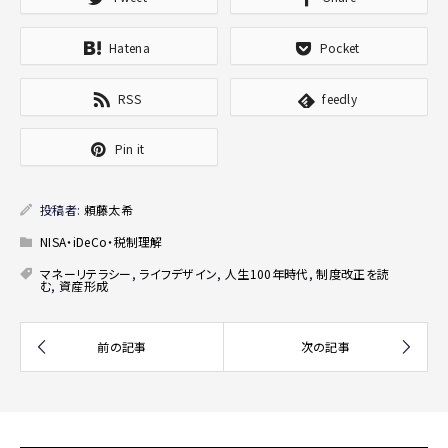
Hatena
Pocket
RSS
feedly
Pin it
投稿者:
頼藤太希
NISA・iDeCo・税制理解
マネーリテラシー
,
ライフデザイン
,
人生100年時代
,
制度改正を読
む
,
資産形成