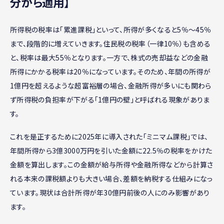
分から適用】
所得税の税率は「累進課税」といって、所得が多くなると5％〜45％
まで、段階的に増えていきます。住民税の税率（一律10％）も含める
と、税率は最大55％となります。一方で、株式の売却益などの金融
所得にかかる税率は20％になっています。そのため、年間の所得が
1億円を超えるような超富裕層の場合、金融所得が多いにも関わら
ず所得税の負担率が下がる「1億円の壁」と呼ばれる現象がありま
す。
これを是正するために2025年に導入された「ミニマム課税」では、
年間所得から3億3000万円を引いた金額に22.5％の税率をかけた
金額を算出します。この金額が給与所得や金融所得などから計算さ
れる本来の課税額よりも大きい場合、差額を納税する仕組みになっ
ています。現状は合計所得が年30億円前後の人にのみ影響があり
ます。