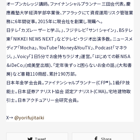
オープンカレッジ講師。ファイナンシャルプランナー三田会代表。慶
應義塾大学経済学部卒業後、アフラックにて資産運用リスク管理業
務に6年間従事。2015年に現会社を創業し現職へ。
日テレ「カズレーザーと学ぶ。」、フジテレビ「サン！シャイン」、BSテレ
東「NIKKEI NEWS NEXT」などテレビ・ラジオ出演多数。ニュースメ
ディア「Mocha」、YouTube「Money&YouTV」、Podcast「マネラ
ジ。」、Voicy「1日5分でお金持ちラジオ」運営。「はじめての新NISA
＆iDeCo」(成美堂出版)、「定年後ずっと困らないお金の話」(大和書
房)など書籍110冊超、累計190万部。
日本年金学会会員。ファイナンシャルプランナー(CFP®)。1級FP技
能士。日本証券アナリスト協会 認定アナリスト(CMA)。宅地建物取
引士。日本アクチュアリー会研究会員。
X→
@yorifujitaiki
Tweet
Share