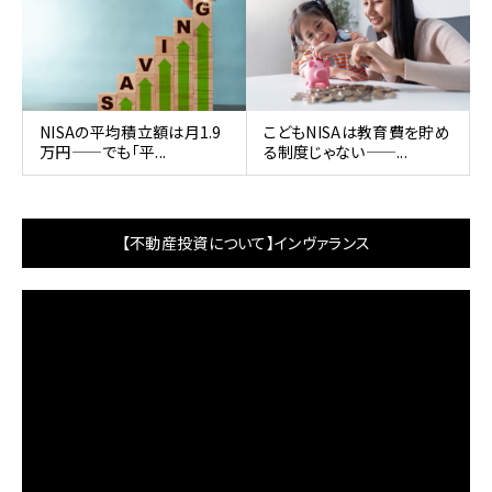
NISAの平均積立額は月1.9
こどもNISAは教育費を貯め
万円——でも「平...
る制度じゃない——...
【不動産投資について】インヴァランス
動
画
プ
レ
ー
ヤ
ー