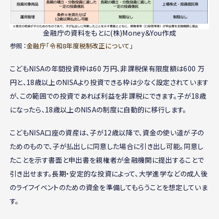
金融庁の資料をもとに(株)Money＆You作成
参照：
金融庁「令和8年度税制改正について」
こどもNISAの年間投資枠は60 万円、非課税保有限度額は600 万
円と、18歳以上のNISAより投資できる枠は少なく設定されています
が、この範囲での投資であれば利益を非課税にできます。子が18歳
になったら、18歳以上のNISAの制度に自動的に移行します。
こどもNISA口座の資産は、子が12歳以降で、資金の使い道が子の
ためのもので、子が払出しに同意した場合に引き出し可能。同意し
たことを示す書面と申出書を親権者が金融機関に提出することで
引き出せます。長期・安定的な投資によって、大学進学などの成人後
のライフイベントのための資金を準備してもらうことを想定していま
す。