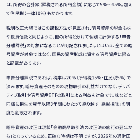
は、所得の合計額（課税される所得金額）に応じて5％〜45％。加え
て住民税（一律10％）もかかります。
税制改正大綱ではこの課税方法が見直され、暗号資産の税金も株
や投資信託と同じように、他の所得と分けて個別に計算する「申告
分離課税」の対象になることが明記されました。とはいえ、全ての暗
号資産が対象ではなく、国民の資産形成に資する暗号資産に限る
と記載があります。
申告分離課税であれば、税率は20％（所得税15％・住民税5％）で
済みます。暗号資産そのものの現物取引の利益だけでなく、デリバ
ティブ取引や暗号資産ETFの取引による利益も対象です。株などと
同様に損失を翌年以降3年間にわたって繰り越す「繰越控除」の制
度も創設されます。
暗号資産の改正は現状「金融商品取引法の改正法の施行の翌年か
ら」となっているため、正確な時期は不明ですが、2026年の通常国